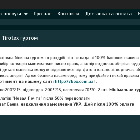
а послуги
Про нас
Контакти
Доставка та оплата
 Tirotex гуртом
тільна білизна гуртом і в роздріб зі з склада зі 100% бавовни тканина
ибір кольорів максимальне число прань, а колір водночас зберігає чудо
ві деталі малюнка можуть відрізнятися від фото в каталозі, водночас з
икає алергії Адже безпека насамперед тому придбайте і нехай красива я
ортимент на нашому сайті
http://7box.com.ua
! .
ло200*215, підковдра-200*215, наволочки 70*70-2 шт. М
інімальне г
латіж "
Новая Почта
" після
30
% передоплати
ват Банка.
надсилання замовлення УКР. Щой після 100% оплати