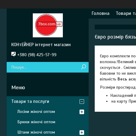
Головна
Товари т
Євро розмір бязь
КОНтЕЙНЕР інтернет магазин
+380 (98) 425-57-99
Євро комплекти пос
волокна.!Великий в
скочується . Сміли
бавовни то не викл
вільність
Весь ас
Розміри простирад
Накладений п
Товари та послуги
на карту При
Лосіни жіночі оптом
Брюки жіночі оптом
Штани жіночі оптом