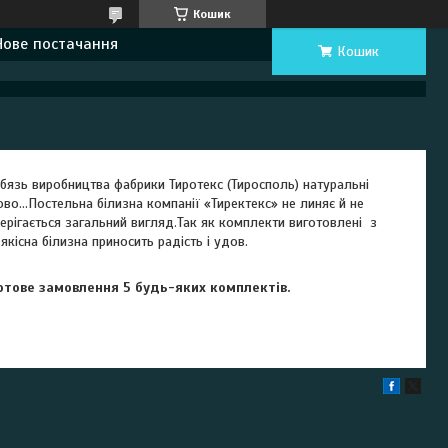
Кошик
Нове постачання
Кошик
 бязь виробництва фабрики Тиротекс (Тиросполь) натуральні
во...Постельна білизна компанії «Тиректекс» не линяє й не
берігається загальний вигляд.Так як комплекти виготовлені з
кісна білизна приносить радість і удов.
уртове замовлення 5 будь-яких комплектів.