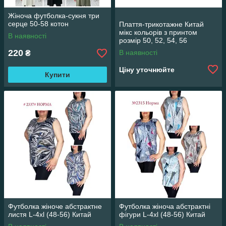
Жіноча футболка-сукня три
серце 50-58 котон
Плаття-трикотажне Китай
мікс кольорів з принтом
В наявності
розмір 50, 52, 54, 56
220
В наявності
₴
Ціну уточнюйте
Купити
Футболка жіноче абстрактне
Футболка жіноча абстрактні
листя L-4xl (48-56) Китай
фігури L-4xl (48-56) Китай