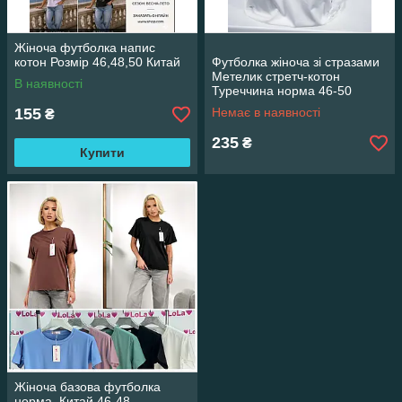
Жіноча футболка напис
котон Розмір 46,48,50 Китай
Футболка жіноча зі стразами
Метелик стретч-котон
В наявності
Туреччина норма 46-50
155
Немає в наявності
₴
235
₴
Купити
Жіноча базова футболка
норма, Китай 46-48