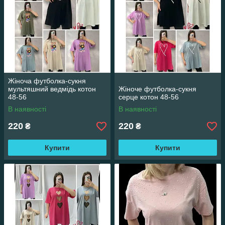
Жіноча футболка-сукня
мультяшний ведмідь котон
Жіноче футболка-сукня
48-56
серце котон 48-56
В наявності
В наявності
220
220
₴
₴
Купити
Купити