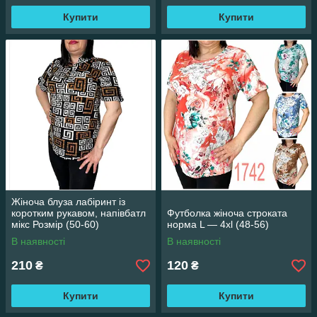
Купити
Купити
Жіноча блуза лабіринт із
коротким рукавом, напівбатл
Футболка жіноча строката
мікс Розмір (50-60)
норма L — 4xl (48-56)
В наявності
В наявності
210
120
₴
₴
Купити
Купити