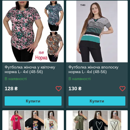
Футболка жіноча у квіточку
Футболка жіноча вполоску
норма L- 4xl (48-56)
норма L- 4xl (48-56)
В наявності
В наявності
128
130
₴
₴
Купити
Купити