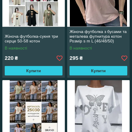
Жіноча футболка з бусами та
Жіноча футболка-сукня три
металева футнитура котон
серце 50-58 котон
Розмір s m L (46/48/50)
В наявності
В наявності
220
295
₴
₴
Купити
Купити