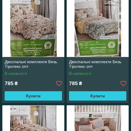
комплектів. Післяплати "Нова Пошта" після 30% передоплати
на карту Приват Банку. відправлення замовлення УКР.
Поштою після 100% оплати
Двоспальні комплекти Бязь
Двоспальні комплекти Бязь
Тіротекс опт
Тіротекс опт
В наявності
В наявності
785
785
₴
₴
Купити
Купити