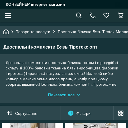
КОНтЕЙНЕР інтернет магазин
Товари та послуги
Постільна білизна Бязь Tirotex Молд
Двоспальні комплекти Бязь Тіротекс опт
Двоспальні комплекти постільна білизна оптом і в роздріб зі
складу зі 100% бавовни тканина бязь виробництва фабрики
Тиротекс (Тираспіль) натуральні волокна.! Великий вибір
кольорів максимальне число прань, а колір при цьому
зберігає відмінно.Постільна білизна компанії «Тіротекс» не
линяє і не скочується .дрібні деталі малюнка можуть
Показати все
відрізнятися від фото в каталозі при цьому зберігається
загальний вигляд.Так як комплекти виготовлені з бавовни не
викликає алергії адже безпека. Насамперед тому купуйте і
нехай гарна якісна білизна приносить радість та удів.
Сортування
0
Фільтри
ольсть Весь асортимент на нашому сайті http://7box.com.ua!
Розміри простирадло 180*215,підковдра-175*215,наволочки
70*70-2 шт. Мінімальне оптове замовлення 5 будь-яких