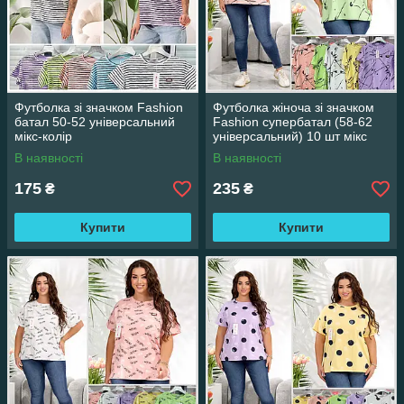
Футболка зі значком Fashion
Футболка жіноча зі значком
батал 50-52 універсальний
Fashion супербатал (58-62
мікс-колір
універсальний) 10 шт мікс
колір Рисочки
В наявності
В наявності
175
235
₴
₴
Купити
Купити