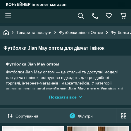
КОНтЕЙНЕР інтернет магазин
Товари та послуги
Футболки жіночі Оптом
Футболки J
Футболки Jian May оптом для дівчат і жінок
Футболки Jian May оптом
Футболки Jian May оптом — це стильні та доступні моделі
для дівчат і жінок, які чудово підходять для роздрібної
торгівлі, інтернет-магазинів і маркетплейсів. У категорії
представлені
жіночі футболки Jian May оптом Україна
, які
відрізняються сучасними принтами, зручною посадкою та
Показати все
широким вибором розмірів.
Ви можете
купити футболки Jian May оптом недорого
,
формуючи асортимент із популярних моделей, які стабільно
Сортування
0
Фільтри
продаються. Напишіть нам у
В
айбер
для швидкого
замовлення