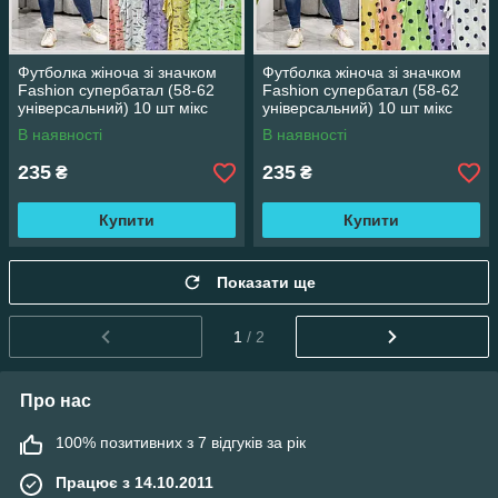
Футболка жіноча зі значком
Футболка жіноча зі значком
Fashion супербатал (58-62
Fashion супербатал (58-62
універсальний) 10 шт мікс
універсальний) 10 шт мікс
колір Перо
колір Горох
В наявності
В наявності
235
235
₴
₴
Купити
Купити
Показати ще
1
/ 2
Про нас
100% позитивних з 7 відгуків за рік
Працює з 14.10.2011