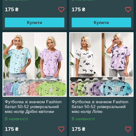
175
175
₴
₴
Купити
Купити
Футболка зі значком Fashion
Футболка зі значком Fashion
батал 50-52 універсальний
батал 50-52 універсальний
мікс-колір Дрібні квіточки
мікс-колір Лілію
В наявності
В наявності
175
175
₴
₴