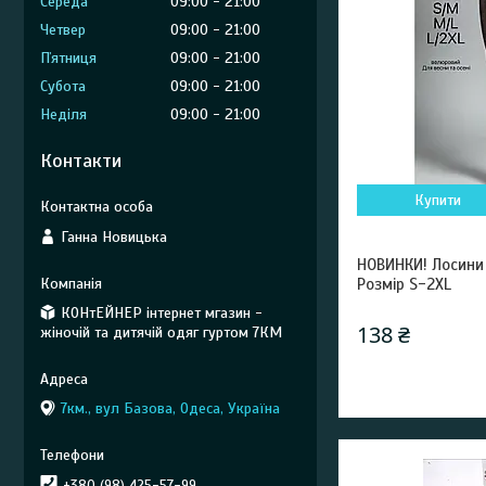
Середа
09:00
21:00
Четвер
09:00
21:00
Пʼятниця
09:00
21:00
Субота
09:00
21:00
Неділя
09:00
21:00
Контакти
Купити
Ганна Новицька
НОВИНКИ! Лосини 
Розмір S-2XL
КОНтЕЙНЕР інтернет мгазин -
138 ₴
жіночій та дитячій одяг гуртом 7КМ
7км., вул Базова, Одеса, Україна