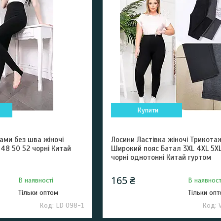
Купити
ами без шва жіночі
Лосини Ластівка жіночі Трикота
48 50 52 чорні Китай
Широкий пояс Батал 3XL 4XL 5XL 
чорні однотонні Китай гуртом
165 ₴
В наявності
В наявност
Тільки оптом
Тільки оп
LD 098-1