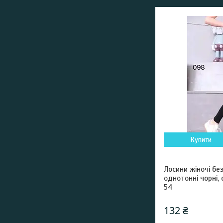
Купити
Лосини жіночі бе
однотонні чорні, 
54
132 ₴