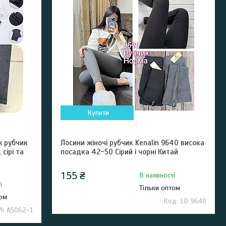
Купити
ж рубчик
Лосини жіночі рубчик Kenalin 9640 висока
сірі та
посадка 42-50 Сірий і чорні Китай
155 ₴
В наявності
і
Тільки оптом
том
LD 9640
Vh A5062-1