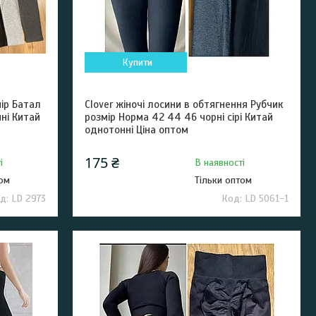
Купити
мір Батал
Clover жіночі лосини в обтягнення Рубчик
нні Китай
розмір Норма 42 44 46 чорні сірі Китай
однотонні Ціна оптом
175 ₴
і
В наявності
том
Тільки оптом
LD 2973
LD 5061-1