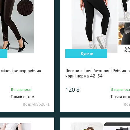
Купити
жіночі велюр рубчик.
Лосини жіночі безшовні Рубчик 
чорні норма 42-54
120 ₴
В наявності
В наявност
Тільки оптом
Тільки оп
vh9626-1