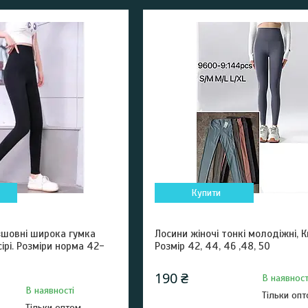
Купити
зшовні широка гумка
Лосини жіночі тонкі молодіжні, К
сірі. Розміри норма 42-
Розмір 42, 44, 46 ,48, 50
190 ₴
В наявност
В наявності
Тільки оп
Тільки оптом