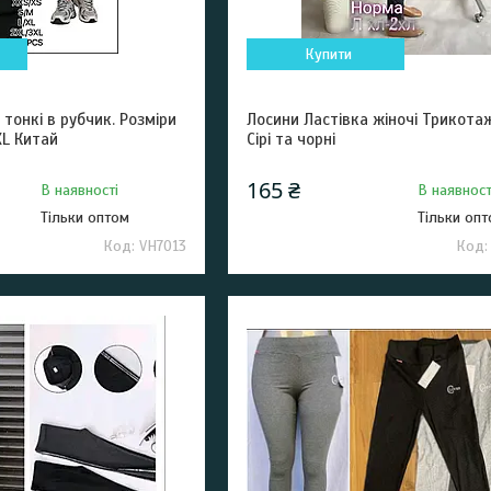
Купити
 тонкі в рубчик. Розміри
Лосини Ластівка жіночі Трикотаж
XL Китай
Сірі та чорні
165 ₴
В наявності
В наявност
Тільки оптом
Тільки оп
VH7013