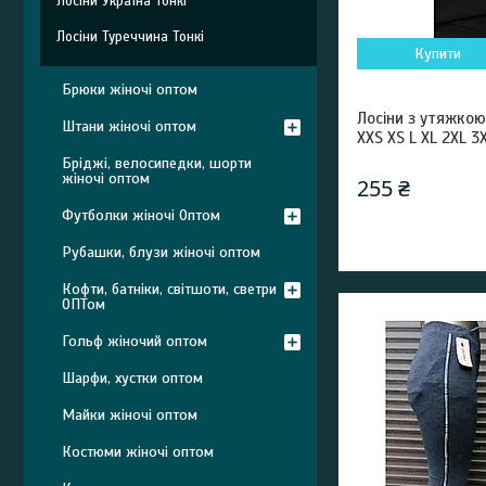
Лосіни Україна Тонкі
Лосіни Туреччина Тонкі
Купити
Брюки жіночі оптом
Лосіни з утяжкою
Штани жіночі оптом
XXS XS L XL 2XL 3
Бріджі, велосипедки, шорти
жіночі оптом
255 ₴
Футболки жіночі Оптом
Рубашки, блузи жіночі оптом
Кофти, батніки, світшоти, светри
ОПТом
Гольф жіночий оптом
Шарфи, хустки оптом
Майки жіночі оптом
Костюми жіночі оптом