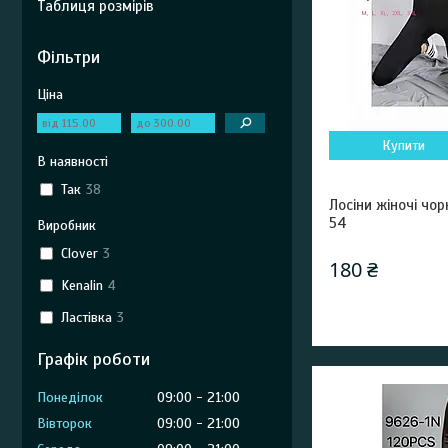
Таблиця розмірів
Фільтри
Ціна
Купити
В наявності
Так
38
Лосіни жіночі чор
54
Виробник
Clover
3
180 ₴
Kenalin
4
Ластівка
3
Графік роботи
Понеділок
09:00
21:00
Вівторок
09:00
21:00