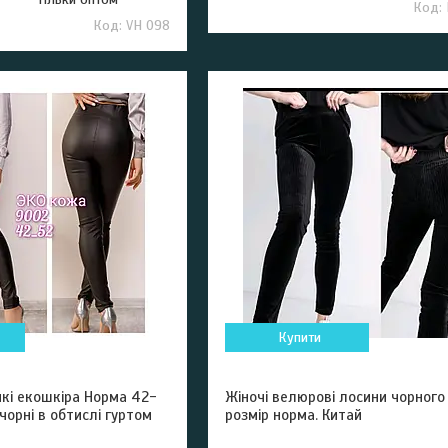
VH 098
Купити
нкі екошкіра Норма 42-
Жіночі велюрові лосини чорного
орні в обтислі гуртом
розмір норма. Китай