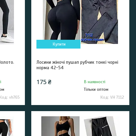
Купити
Золото.
Лосини жіночі пушап рубчик тонкі чорні
норма 42-54
175 ₴
і
В наявності
том
Тільки оптом
vh765
VH 7112