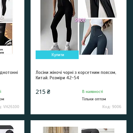
Купити
однотонні
Лосіни жіночі чорні з корсетним поясом,
Китай. Розміри 42-54
215 ₴
і
В наявності
том
Тільки оптом
VH26100
9006