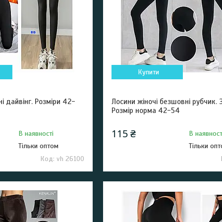
Купити
ні дайвінг. Розміри 42-
Лосини жіночі безшовні рубчик. 
Розмір норма 42-54
115 ₴
В наявності
В наявност
Тільки оптом
Тільки оп
vh 26100