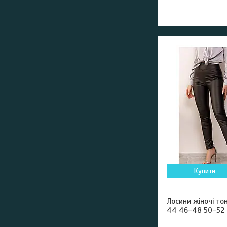
Купити
Лосини жіночі то
44 46-48 50-52 ч