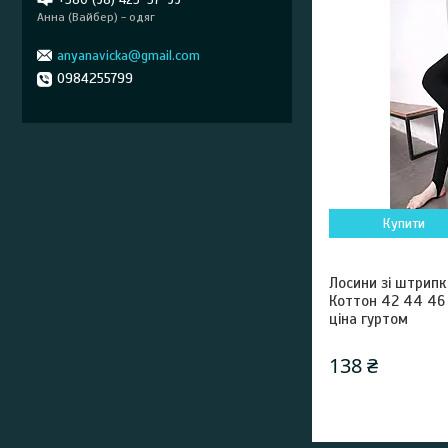
+380 (98) 425-57-99
Анна (Вайбер) - одяг
anyanavicka@gmail.com
0984255799
Купити
Лосини зі штрипк
Коттон 42 44 46 
ціна гуртом
138 ₴