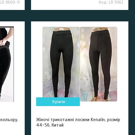
LD 9600-9
LD 5061
Купити
 кольору,
Жіночі трикотажні лосини Kenalin, розмір
44-56. Китай