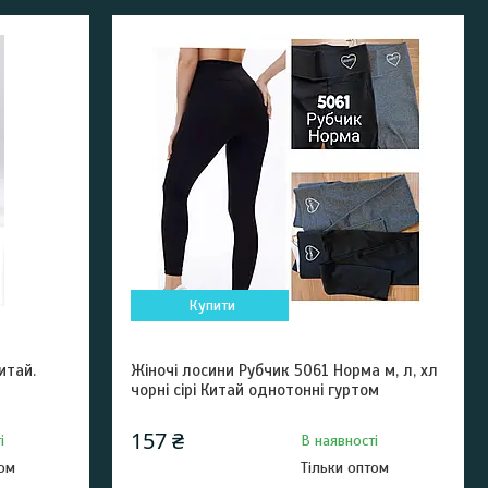
Купити
итай.
Жіночі лосини Рубчик 5061 Норма м, л, хл
чорні сірі Китай однотонні гуртом
157 ₴
і
В наявності
том
Тільки оптом