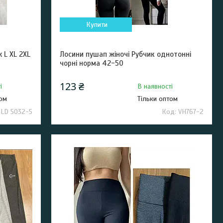
Купити
 L XL 2XL
Лосини пушап жіночі Рубчик однотонні
чорні норма 42-50
123 ₴
і
В наявності
том
Тільки оптом
LD 5032-5
VH767-2