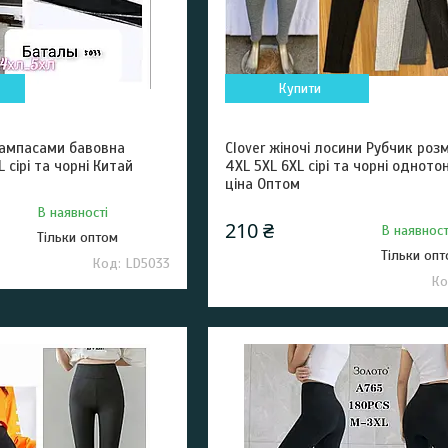
Купити
лампасами бавовна
Clover жіночі лосини Рубчик роз
 сірі та чорні Китай
4XL 5XL 6XL сірі та чорні одното
ціна Оптом
В наявності
210 ₴
В наявност
Тільки оптом
Тільки оп
LD5033