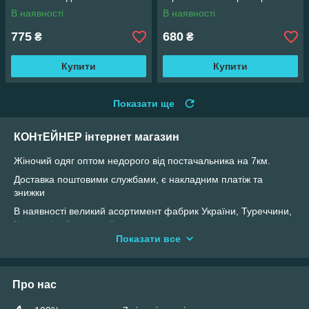
52, 54-56, 58-60, 62-64 Моко
В наявності
В наявності
775
680
₴
₴
Купити
Купити
Показати ще
КОНтЕЙНЕР інтернет магазин
Жіночий одяг оптом недорого від постачальника на 7км.
Доставка поштовими службами, є накладним платіж та
знижки
В наявності великий асортимент фабрик України, Туреччини,
Китаю: футболки, майки, топи, сорочки, светри, свитшоты,
худі, сукні, спідниці, сарафани, шорти, штани, капрі,
Показати все
кардигани.
Продається ростовками і в одному розмірі
Про нас
Для самих маленьких працює відділ з дитячим одягом:
ошатні бальні сукні, лосіни, колготи, сукні, сарафани