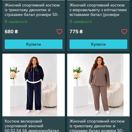
Жіночий спортивний костюм
Жіночий спортивний костюм
із трикотажу двонитки зі
з мікровельвету з клітчастими
стразами батал розміри 50-
вставками батал (розміри
52, 54-56, 58-60, 62-64
50.52.54.56)
В наявності
В наявності
Шоколад
680
775
₴
₴
Купити
Купити
Костюм велюровий
Жіночий спортивний костюм
спортивний жіночий
із трикотажу двонитки зі
50.52.54.56 демісезонбатал
стразами батал розміри 50-