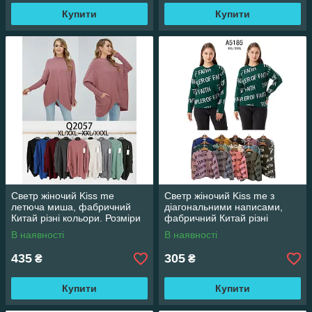
Купити
Купити
Светр жіночий Kiss me
Светр жіночий Kiss me з
летюча миша, фабричний
діагональними написами,
Китай різні кольори. Розміри
фабричний Китай різні
XL/XXL - XXL/XXXL
кольори. Розміри XXL/XXXL
В наявності
В наявності
435
305
₴
₴
Купити
Купити