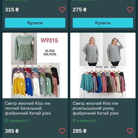
3XL/4XL
315
275
₴
₴
Купити
Купити
Светр жіночий Kiss me
Светр жіночий Kiss me
теплий батальний,
розкльошоний унизу,
фабричний Китай різні
фабричний Китай різні
кольори. Розміри XL/XXL -
кольори. Розміри XL/XXL -
В наявності
В наявності
XXL/XXXL
XXL/XXXL
385
285
₴
₴