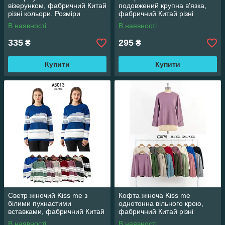
візерунком, фабричний Китай
подовжений крупна в'язка,
різні кольори. Розміри
фабричний Китай різні
оверсайз
кольори. Розміри XXL/XXXL
В наявності
В наявності
335
295
₴
₴
Купити
Купити
Светр жіночий Kiss me з
Кофта жіноча Kiss me
білими пухнастими
однотонна вільного крою,
вставками, фабричний Китай
фабричний Китай різні
різні кольори. Розміри
кольори. Розміри XL - XXXL
В наявності
В наявності