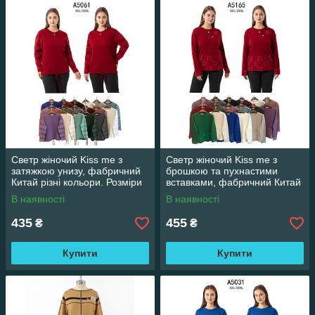
Светр жіночий Kiss me з
Светр жіночий Kiss me з
затяжкою унизу, фабричний
брошкою та пухнастими
Китай різні кольори. Розміри
вставками, фабричний Китай
XXL/XXXL
різні кольори. Розміри
В наявності
В наявності
XXL/XXXL
435
455
₴
₴
Купити
Купити