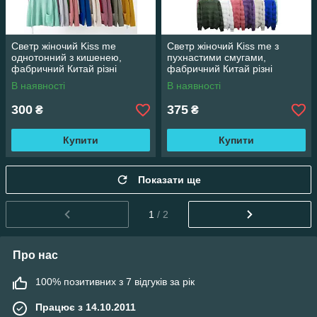
Светр жіночий Kiss me
Светр жіночий Kiss me з
однотонний з кишенею,
пухнастими смугами,
фабричний Китай різні
фабричний Китай різні
кольори. Розміри XL - XXXL
кольори. Розміри XXL/XXXL
В наявності
В наявності
300
375
₴
₴
Купити
Купити
Показати ще
1
/ 2
Про нас
100% позитивних з 7 відгуків за рік
Працює з 14.10.2011