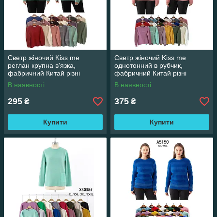
Светр жіночий Kiss me
Светр жіночий Kiss me
реглан крупна в'язка,
однотонний в рубчик,
фабричний Китай різні
фабричний Китай різні
кольори. Розміри XXL/XXXL
кольори. Розміри XXL/XXXL
В наявності
В наявності
295
375
₴
₴
Купити
Купити