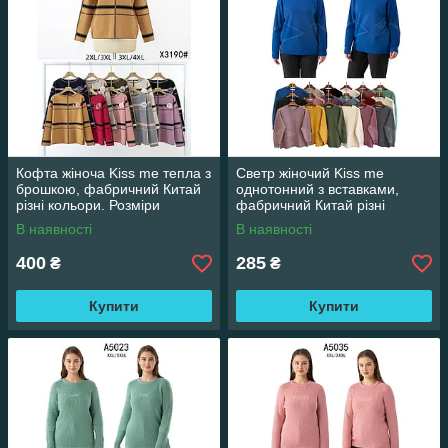
Кофта жіноча Kiss me тепла з
Светр жіночий Kiss me
брошкою, фабричний Китай
однотонний з вставками,
різні кольори. Розміри
фабричний Китай різні
2XL/3XL-3XL/4XL
кольори. Розміри XXL/XXXL
В наявності
В наявності
400
285
₴
₴
Купити
Купити