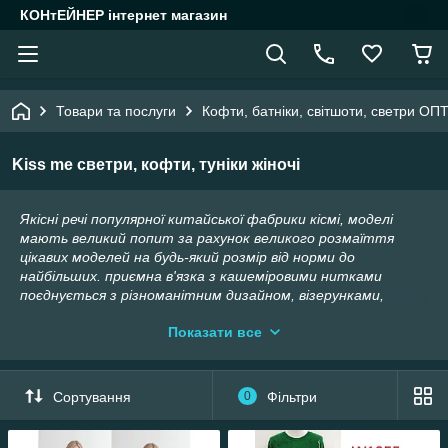
КОНтЕЙНЕР інтернет магазин
Товари та послуги
Кофти, батніки, світшоти, светри ОП
Kiss me светри, кофти, туніки жіночі
Якісні речі популярної китайської фабрики кісмі, моделі
мають великий попит за рахунок великого розмаїття
цікавих моделей на будь-який розмір від норми до
найбільших. приємна в'язка з кашеміровими нитками
поєднується з різноманітним дизайном, візерунками,
текстурами, камінням, стразами. Фабрика Kiss me
Показати все
виробляє: жіночі светри, кофти, джемпери, гольфи, туніки,
кардигани, футболки, майки, сукні, жіночі костюми
Сортування
0
Фільтри