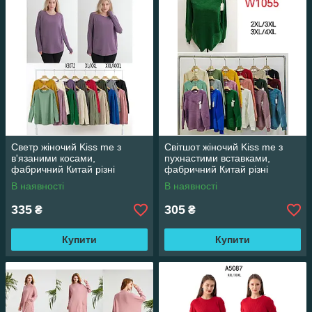
Светр жіночий Kiss me з
Світшот жіночий Kiss me з
в'язаними косами,
пухнастими вставками,
фабричний Китай різні
фабричний Китай різні
кольори. Розміри XL/XXL -
кольори. Розміри 2XL/3XL -
В наявності
В наявності
XXL/XXXL
3XL/4XL
335
305
₴
₴
Купити
Купити