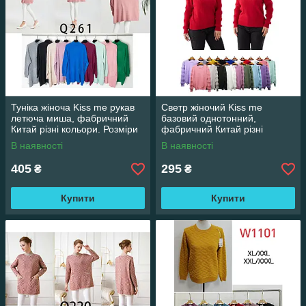
Туніка жіноча Kiss me рукав
Светр жіночий Kiss me
летюча миша, фабричний
базовий однотонний,
Китай різні кольори. Розміри
фабричний Китай різні
оверсайз
кольори. Розміри XXL/XXXL
В наявності
В наявності
405
295
₴
₴
Купити
Купити