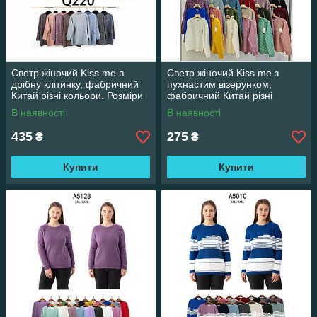
Светр жіночий Kiss me в
Светр жіночий Kiss me з
дрібну клітинку, фабричний
пухнастим візерунком,
Китай різні кольори. Розміри
фабричний Китай різні
оверсайз
кольори. Розміри XL/XXL -
В наявності
В наявності
XXL/XXXL
435
275
₴
₴
Купити
Купити