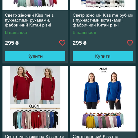
Светр жіночий Kiss me з
Светр жіночий Kiss me рубчик
пухнастими рукавами,
з пухнастими вставками,
фабричний Китай різні
фабричний Китай різні
кольори. Розміри XXL/XXXL
кольори. Розміри XXL/XXXL
В наявності
В наявності
295
295
₴
₴
Купити
Купити
Светр туніка жіноча Kiss me з
Светр жіночий Kiss me