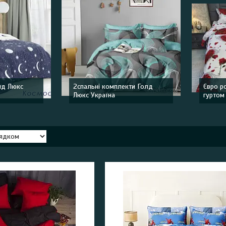
лд Люкс
2спальні комплекти Голд
Євро р
Люкс Україна
гуртом