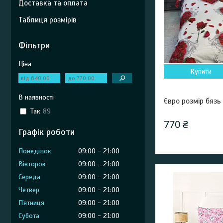
Доставка та оплата
Таблиця розмірів
Фільтри
Ціна
Купити
В наявності
Євро розмір бязь
Так
89
770 ₴
Графік роботи
Понеділок
09:00
21:00
Вівторок
09:00
21:00
Середа
09:00
21:00
Четвер
09:00
21:00
Пʼятниця
09:00
21:00
Субота
09:00
21:00