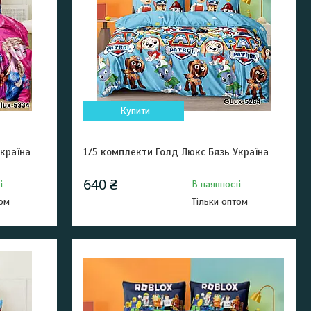
Купити
країна
1/5 комплекти Голд Люкс Бязь Україна
640 ₴
і
В наявності
том
Тільки оптом