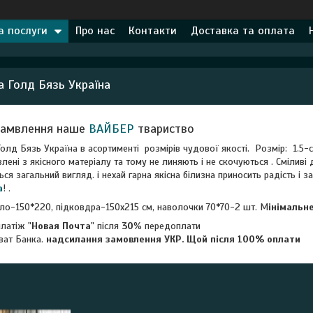
а послуги
Про нас
Контакти
Доставка та оплата
а Голд Бязь Україна
замвлення наше
ВАЙБЕР
твариство
Голд Бязь Україна в асортименті розмірів чудової якості. Розмір: 1.5-с
ені з якісного матеріалу та тому не линяють і не скочуються . Сміливі
ься загальний вигляд. і нехай гарна якісна білизна приносить радість і
a
! .
ло-150*220, підковдра-150х215 см, наволочки 70*70-2 шт. М
інімальн
латіж "
Новая Почта
" після
30
% передоплати
ват Банка.
надсилання замовлення УКР. Щой після 100% оплати