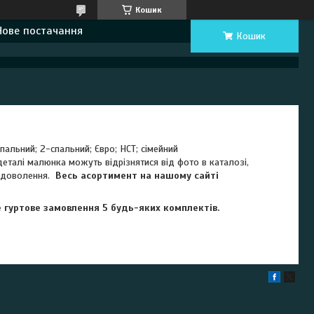
Кошик
Нове постачання
Кошик
пальний; 2-спальний; Євро; НСТ; сімейний
 деталі малюнка можуть відрізнятися від фото в каталозі,
 задоволення.
Весь асортимент на нашому сайті
е гуртове замовлення 5 будь-яких комплектів.