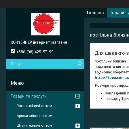
Головна
Товари т
постільна білизн
КОНтЕЙНЕР інтернет магазин
+380 (98) 425-57-99
Для швидкго 
постільну білизну 
комплекти виготовл
водночас зберігаєт
http://7box.com.u
Розміри простирад
Накладений п
Товари та послуги
на карту При
Лосіни жіночі оптом
Брюки жіночі оптом
Штани жіночі оптом