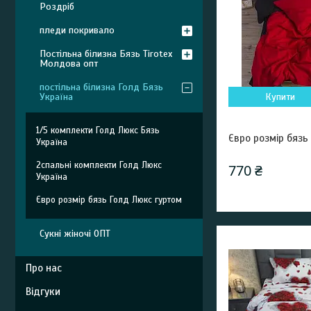
Роздріб
пледи покривало
Постільна білизна Бязь Tirotex
Молдова опт
постільна білизна Голд Бязь
Україна
Купити
1/5 комплекти Голд Люкс Бязь
Євро розмір бязь
Україна
2спальні комплекти Голд Люкс
770 ₴
Україна
Євро розмір бязь Голд Люкс гуртом
Сукні жіночі ОПТ
Про нас
Відгуки