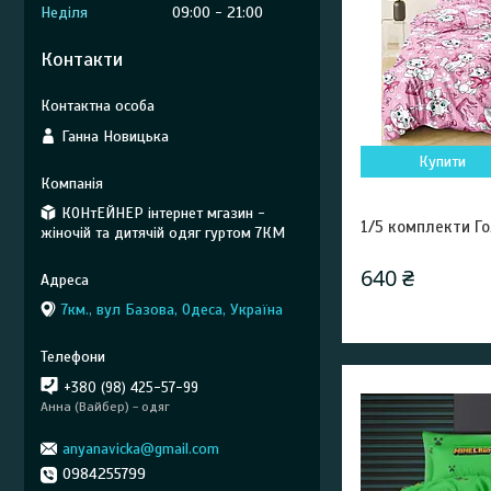
Неділя
09:00
21:00
Контакти
Ганна Новицька
Купити
КОНтЕЙНЕР інтернет мгазин -
1/5 комплекти Го
жіночій та дитячій одяг гуртом 7КМ
640 ₴
7км., вул Базова, Одеса, Україна
+380 (98) 425-57-99
Анна (Вайбер) - одяг
anyanavicka@gmail.com
0984255799