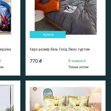
Купити
країна
Євро розмір бязь Голд Люкс гуртом
770 ₴
і
В наявності
том
Тільки оптом