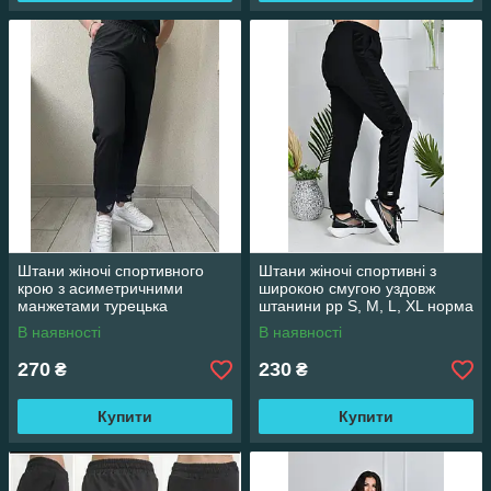
Штани жіночі спортивного
Штани жіночі спортивні з
крою з асиметричними
широкою смугою уздовж
манжетами турецька
штанини рр S, M, L, XL норма
двонитка рр XL, 2XL, 3XL,
чорного кольору
В наявності
В наявності
4XL батал
270
230
₴
₴
Купити
Купити