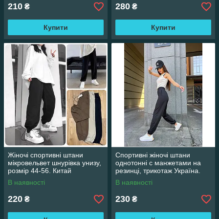
210
280
₴
₴
Купити
Купити
Жіночі спортивні штани
Спортивні жіночі штани
мікровельвет шнурівка унизу,
однотонні с манжетами на
розмір 44-56. Китай
резинці, трикотаж Україна.
Розміри норма S, M, L, XL
В наявності
В наявності
оптом
220
230
₴
₴