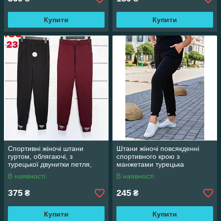
Купити
Купити
Спортивні жіночі штани
Штани жіночі повсякденні
гуртом, облягаючі, з
спортивного крою з
турецької двунитки петля,
манжетами турецька
Україна. Розміри 42, 44, 46,
двонитка рр S, M, L, XL
В наявності
В наявності
48, 50
норма
375
245
₴
₴
Купити
Купити