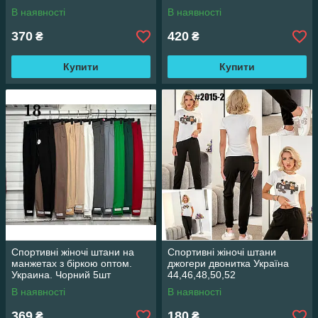
В наявності
В наявності
370
420
₴
₴
Купити
Купити
Спортивні жіночі штани на
Спортивні жіночі штани
манжетах з біркою оптом.
джогери двонитка Україна
Украина. Чорний 5шт
44,46,48,50,52
В наявності
В наявності
369
180
₴
₴