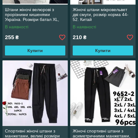
Штани жіночі велюрові з
Жіночі штани мікровельвет
прорізними кишенями
дві смуги, розмір норма 44-
Україна. Розміри батал XL,
52. Китай
2XL, 3XL, 4XL
В наявності
В наявності
255
210
₴
₴
Купити
Купити
Спортивні жіночі штани з
Жіночі спортивні штани з
манжетами, великі розміри
асиметричними манжетами,