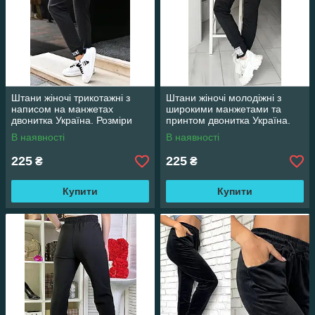
Штани жіночі трикотажні з
Штани жіночі молодіжні з
написом на манжетах
широкими манжетами та
двонитка Україна. Розміри
принтом двонитка Україна.
норма S, M, L, XL
Розміри норма S, M, L, XL
В наявності
В наявності
225
225
₴
₴
Купити
Купити