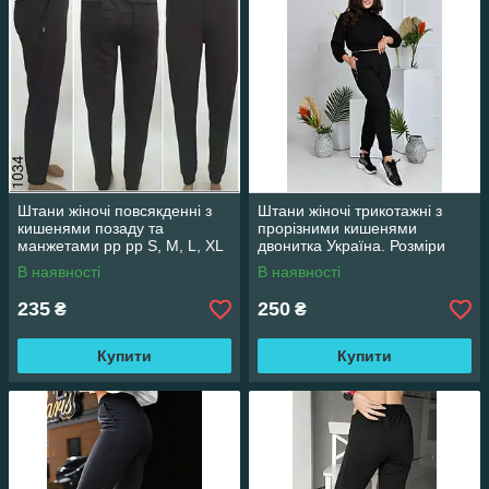
Штани жіночі повсякденні з
Штани жіночі трикотажні з
кишенями позаду та
прорізними кишенями
манжетами рр рр S, M, L, XL
двонитка Україна. Розміри
норма чорного кольору
норма S, M, L, XL
В наявності
В наявності
235
250
₴
₴
Купити
Купити