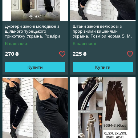
Джогери жіночі молодіжні з
Штани жіночі велюрові з
щільного турецького
прорізними кишенями
трикотажу Україна. Розміри
Україна. Розміри норма S, M,
норма S, M, L, XL
L, XL
В наявності
В наявності
270
225
₴
₴
Купити
Купити