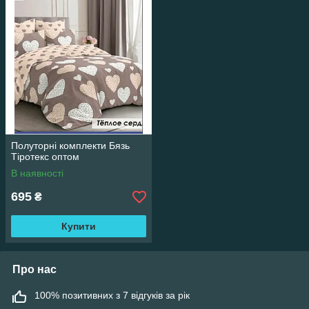
Розміри простирадло-145*215, підковдра-145*215, наволочки
70*70-2 шт. М
інімальне гуртове замовлення 5 будь-яких
комплектів.
Накладений платіж "
Новая Почта
після
30
%
передоплати
Оплата а карту Приват Банка.
надсилання
замовлення УКР .Поштою після 100% оплати
Полуторні комплекти Бязь
Тіротекс оптом
В наявності
695
₴
Купити
Про нас
100% позитивних з 7 відгуків за рік