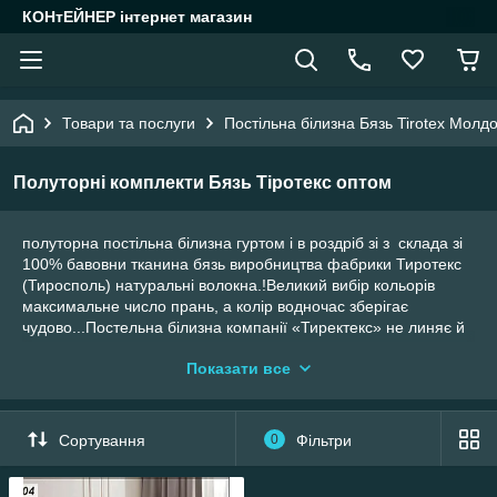
КОНтЕЙНЕР інтернет магазин
Товари та послуги
Постільна білизна Бязь Tirotex Молд
Полуторні комплекти Бязь Тіротекс оптом
полуторна постільна білизна гуртом і в роздріб зі з склада зі
100% бавовни тканина бязь виробництва фабрики Тиротекс
(Тиросполь) натуральні волокна.!Великий вибір кольорів
максимальне число прань, а колір водночас зберігає
чудово...Постельна білизна компанії «Тиректекс» не линяє й
не скочується . Сміливі деталі малюнка можуть відрізнятися
Показати все
від фото в каталозі, водночас зберігається загальний
вигляд.Так як комплекти виготовлені з бавовни то не
викликає алергії Адже безпека дітей насамперед тому
придбайте і нехай красива якісна білизна приносить радість і
Сортування
0
Фільтри
задоволення.
Весь асортимент на нашому сайті
http://7box.com.ua
! .