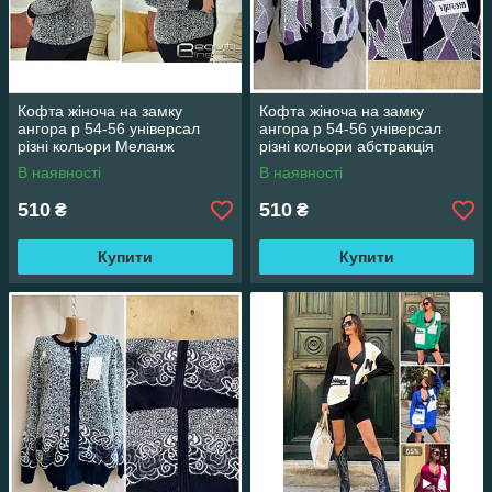
Кофта жіноча на замку
Кофта жіноча на замку
ангора р 54-56 універсал
ангора р 54-56 універсал
різні кольори Меланж
різні кольори абстракція
В наявності
В наявності
510
510
₴
₴
Купити
Купити