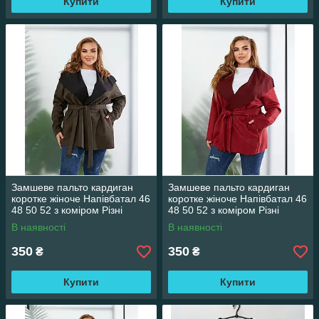
Купити
Купити
Замшеве пальто кардиган
Замшеве пальто кардиган
коротке жіноче Напівбатал 46
коротке жіноче Напівбатал 46
48 50 52 з коміром Різні
48 50 52 з коміром Різні
кольори На поясі ціна гуртом
кольори На поясі ціна гуртом
В наявності
В наявності
Темно-сірий
Червоний
350
350
₴
₴
Купити
Купити