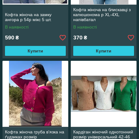
Кофта жіноча на блискавці з
Кофта жіноча на замку
капюшонома р XL-4XL
ангора р 54р мікс 5 шт.
напівбатал
В наявності
В наявності
590
370
₴
₴
Купити
Купити
Кофта жіноча груба в'язка на
Кардіган жіночий однотонний
ґудзиках розмір
розмір універсальний 42-46