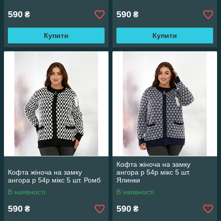
590
590
₴
₴
Купити
Купити
Кофта жіноча на замку
Кофта жіноча на замку
ангора р 54р мікс 5 шт.
ангора р 54р мікс 5 шт. Ромб
Ялинки
В наявності
В наявності
590
590
₴
₴