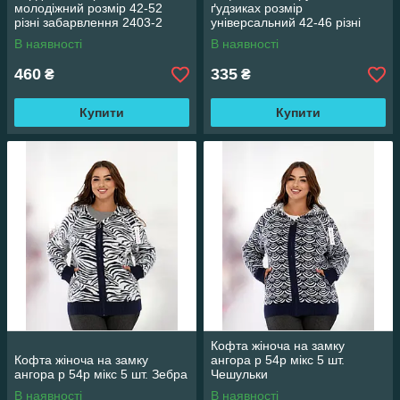
молодіжний розмір 42-52
ґудзиках розмір
різні забарвлення 2403-2
універсальний 42-46 різні
кольори ВЕ 008
В наявності
В наявності
460
335
₴
₴
Купити
Купити
Кофта жіноча на замку
Кофта жіноча на замку
ангора р 54р мікс 5 шт.
ангора р 54р мікс 5 шт. Зебра
Чешульки
В наявності
В наявності