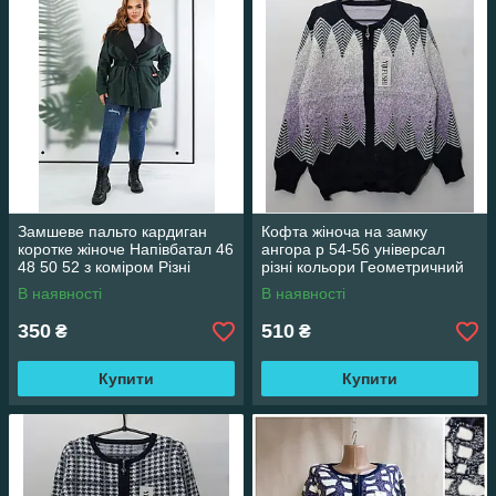
Замшеве пальто кардиган
Кофта жіноча на замку
коротке жіноче Напівбатал 46
ангора р 54-56 універсал
48 50 52 з коміром Різні
різні кольори Геометричний
кольори На поясі ціна гуртом
В наявності
В наявності
Темно-зелений
350
510
₴
₴
Купити
Купити