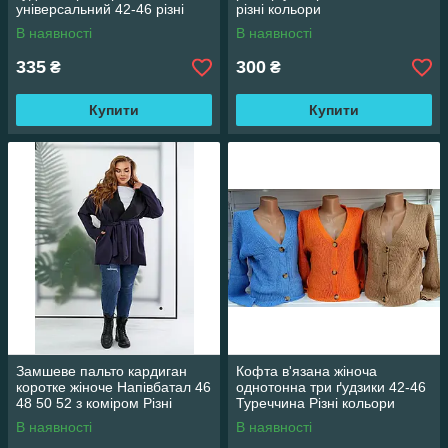
універсальний 42-46 різні
різні кольори
кольори
В наявності
В наявності
335
300
₴
₴
Купити
Купити
Замшеве пальто кардиган
Кофта в'язана жіноча
коротке жіноче Напівбатал 46
однотонна три ґудзики 42-46
48 50 52 з коміром Різні
Туреччина Різні кольори
кольори На поясі ціна гуртом
гуртом
В наявності
В наявності