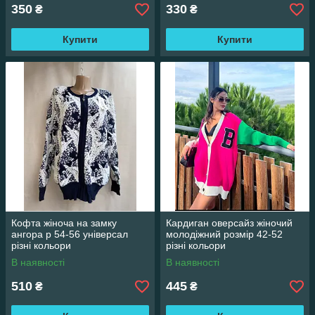
350
330
₴
₴
Купити
Купити
Кофта жіноча на замку
Кардиган оверсайз жіночий
ангора р 54-56 універсал
молодіжний розмір 42-52
різні кольори
різні кольори
В наявності
В наявності
510
445
₴
₴