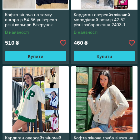
Кофта жіноча на замку
Кардиган оверсайз жіночий
ангора р 54-56 універсал
молодіжний розмір 42-52
різні кольори Візерунок
різні забарвлення 2403-1
В наявності
В наявності
510
460
₴
₴
Купити
Купити
Кардиган оверсайз жіночий
Кофта жіноча груба в'язка на