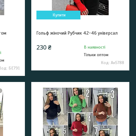
Купити
том
Гольф жіночий Рубчик 42-46 універсал
230 ₴
В наявності
і
Тільки оптом
том
Ан5788
БЕ791