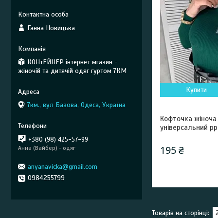
Ганна Новицька
КОНтЕЙНЕР інтернет мгазин -
жіночій та дитячій одяг гуртом 7КМ
Купити
7км., вул Базова, Одеса, Україна
Кофточка жіноча 
універсальний р
+380 (98) 425-57-99
195 ₴
Анна (Вайбер) - одяг
anyanavicka@gmail.com
0984255799