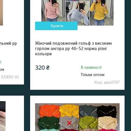
Купити
льний рр
Жіночий подовжений гольф з високим
горлом ангора рр 46-52 норма різні
кольори
і
320 ₴
В наявності
том
Тільки оптом
БЕ830-01
двш5707