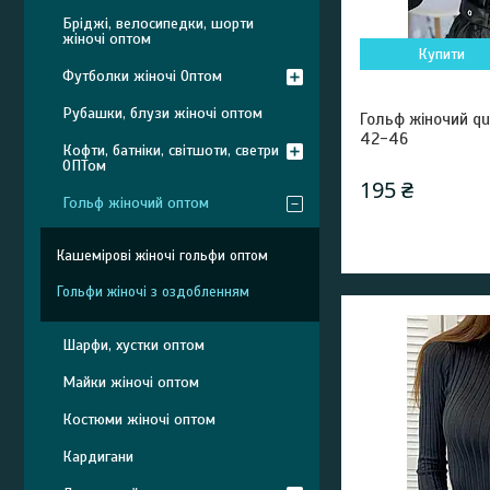
Бріджі, велосипедки, шорти
жіночі оптом
Купити
Футболки жіночі Оптом
Рубашки, блузи жіночі оптом
Гольф жіночий qu
42-46
Кофти, батніки, світшоти, светри
ОПТом
195 ₴
Гольф жіночий оптом
Кашемірові жіночі гольфи оптом
Гольфи жіночі з оздобленням
Шарфи, хустки оптом
Майки жіночі оптом
Костюми жіночі оптом
Кардигани