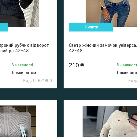
Купити
ирокий рубчик відворот
Светр жіночий замочок універса
ьний рр 42-48
42-48
210 ₴
В наявності
В наявност
Тільки оптом
Тільки оп
СЛН21900