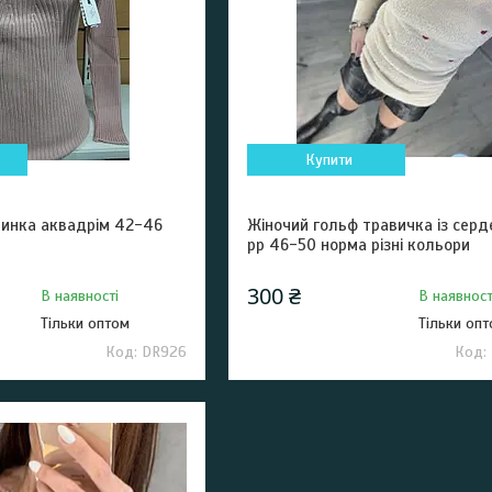
Купити
линка аквадрім 42-46
Жіночий гольф травичка із сер
рр 46-50 норма різні кольори
300 ₴
В наявності
В наявност
Тільки оптом
Тільки оп
DR926