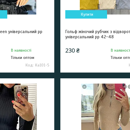
Купити
een універсальний рр
Гольф жіночий рубчик з відворо
універсальний рр 42-48
230 ₴
В наявності
В наявност
Тільки оптом
Тільки оп
Ка101-5