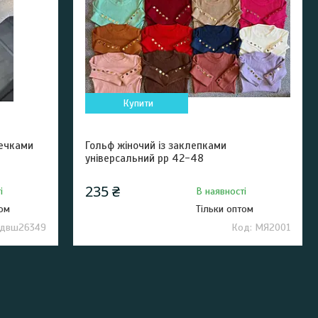
Купити
дечками
Гольф жіночий із заклепками
універсальний рр 42-48
235 ₴
і
В наявності
том
Тільки оптом
двш26349
МЯ2001