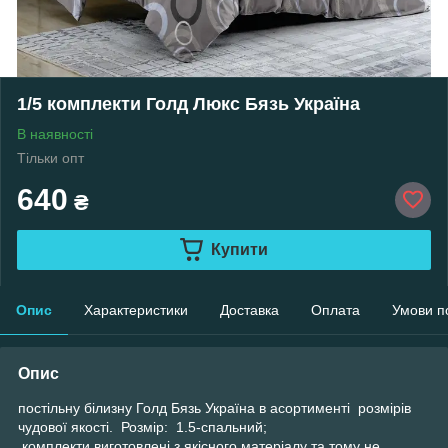
1/5 комплекти Голд Люкс Бязь Україна
В наявності
Тільки опт
640
₴
Купити
Опис
Характеристики
Доставка
Оплата
Умови п
Опис
постільну білизну Голд Бязь Україна в асортименті розмірів
чудової якості. Розмір: 1.5-спальний;
комплекти виготовлені з якісного матеріалу та тому не