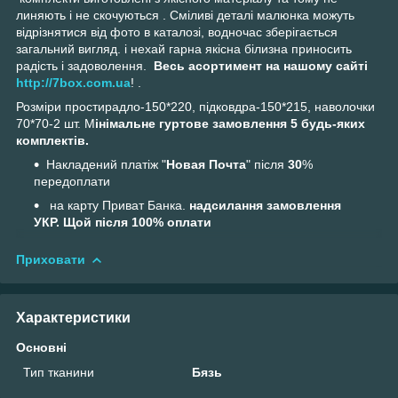
линяють і не скочуються . Сміливі деталі малюнка можуть
відрізнятися від фото в каталозі, водночас зберігається
загальний вигляд. і нехай гарна якісна білизна приносить
радість і задоволення.
Весь асортимент на нашому сайті
http://7box.com.ua
! .
Розміри простирадло-150*220, підковдра-150*215, наволочки
70*70-2 шт. М
інімальне гуртове замовлення 5 будь-яких
комплектів.
Накладений платіж "
Новая Почта
" після
30
%
передоплати
на карту Приват Банка.
надсилання замовлення
УКР. Щой після 100% оплати
Приховати
Характеристики
Основні
Тип тканини
Бязь