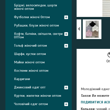
Бріджі, велосипедки, шорти
жіночі оптом
Футболки жіночі Оптом
Рубашки, блузи жіночі оптом
Кофти, батніки, світшоти, светри
ОПТом
Гольф жіночий оптом
Шарфи, хустки оптом
О
Майки жіночі оптом
Костюми жіночі оптом
Кардигани
Джинсовий одяг опт
Молодіжний одното
Куртки, жилетки жіночи оптом
Також Ви можете 
ПОДИВИТИСЯ АС
Чоловічий одяг оптом
Кольори:
чорний, 