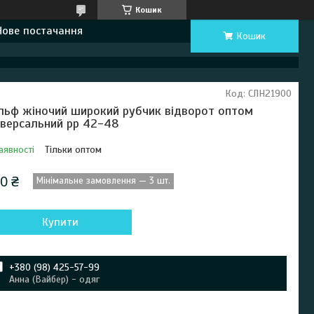
Кошик
Нове постачання
Кошик
Код:
СЛН21900
льф жіночий широкий рубчик відворот оптом
іверсальний рр 42-48
аявності
Тільки оптом
0 ₴
Мінімальне замовлення — 3 шт.
Купити
+380 (98) 425-57-99
Анна (Вайбер) - одяг