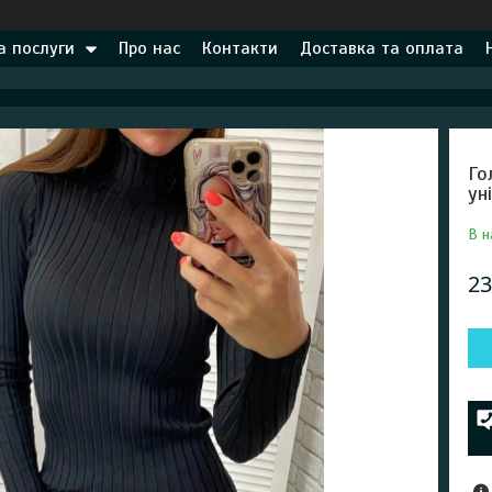
а послуги
Про нас
Контакти
Доставка та оплата
Го
ун
В н
23