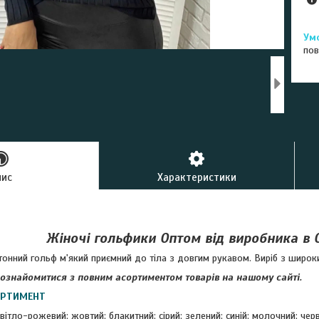
пов
пис
Характеристики
Жіночі гольфики Оптом від виробника в 
нний гольф м'який приємний до тіла з довгим рукавом. Виріб з широким
ознайомитися з повним асортиментом товарів на нашому сайті.
ОРТИМЕНТ
світло-рожевий; жовтий; блакитний; сірий; зелений; синій; молочний; чер