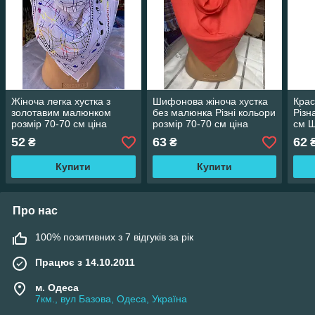
Жіноча легка хустка з
Шифонова жіноча хустка
Крас
золотавим малюнком
без малюнка Різні кольори
Різн
розмір 70-70 см ціна
розмір 70-70 см ціна
см Ш
гуртом
гуртом
ціна
52
63
62
₴
₴
Купити
Купити
Про нас
100% позитивних з 7 відгуків за рік
Працює з 14.10.2011
м. Одеса
7км., вул Базова, Одеса, Україна