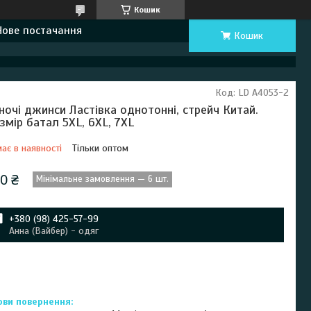
Кошик
Нове постачання
Кошик
Код:
LD А4053-2
ночі джинси Ластівка однотонні, стрейч Китай.
змір батал 5XL, 6XL, 7XL
ає в наявності
Тільки оптом
0 ₴
Мінімальне замовлення — 6 шт.
+380 (98) 425-57-99
Анна (Вайбер) - одяг