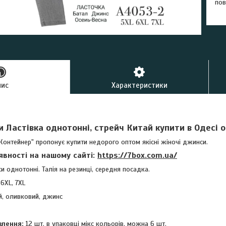
пов
пис
Характеристики
 Ластівка однотонні, стрейч Китай купити в Одесі 
Контейнер" пропонує купити недорого оптом якісні жіночі джинси.
аявності на нашому сайті:
https://7box.com.ua/
си однотонні. Талія на резинці, середня посадка.
6XL, 7XL
й, оливковий, джинс
влення:
12 шт. в упаковці мікс кольорів, можна 6 шт.