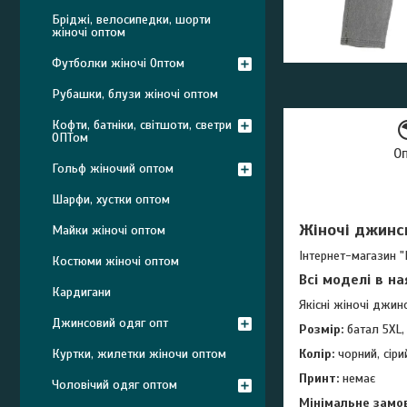
Бріджі, велосипедки, шорти
жіночі оптом
Футболки жіночі Оптом
Рубашки, блузи жіночі оптом
Кофти, батніки, світшоти, светри
ОПТом
О
Гольф жіночий оптом
Шарфи, хустки оптом
Жіночі джинси
Майки жіночі оптом
Інтернет-магазин "
Костюми жіночі оптом
Всі моделі в н
Кардигани
Якісні жіночі джин
Джинсовий одяг опт
Розмір:
батал 5XL, 
Куртки, жилетки жіночи оптом
Колір:
чорний, сіри
Принт:
немає
Чоловічий одяг оптом
Мінімальне замо