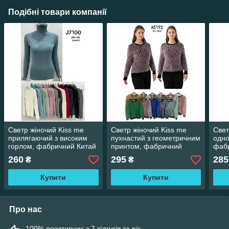
Подібні товари компанії
Светр жіночий Kiss me
Светр жіночий Kiss me
Свет
прилягаючий з високим
пухнастий з геометричним
одно
горлом, фабричний Китай
принтом, фабричний
фабр
різні кольори. Розміри S/M
Китай різні кольори.
коль
260
295
285
₴
₴
- L/XL
Розміри XXL/XXXL
XXL
Купити
Купити
Про нас
100% позитивних з 7 відгуків за рік