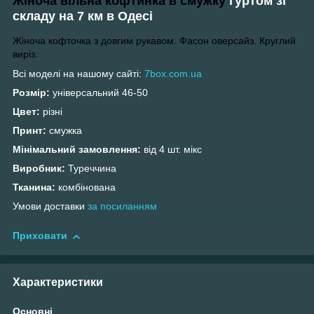
Жіноча вільна кофтинка в смужку
гуртом зі
складу на 7 км в Одесі
Жіноча кофточка з довгим рукавом. Фасон оверсайз. Круглий
виріз.
Всі моделі на нашому сайті:
7box.com.ua
Розмір:
універсальний 46-50
Цвет:
різні
Принт:
смужка
Мінімальний замовлення:
від 4 шт. мікс
Виробник:
Туреччина
Тканина:
комбінована
Умови доставки
за посиланням
Приховати
Характеристики
Основні