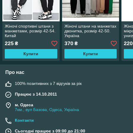
Жіночі спортивні штани з
Жіночі штани на манжетах
Жіно
манжетами, розмір 42-54.
двонитка, розмір 42-50.
мікр
Китай
Україна
униз
225
370
220
₴
₴
Купити
Купити
Про нас
100% позитивних з 7 відгуків за рік
Працює з 14.10.2011
м. Одеса
7км., вул Базова, Одеса, Україна
Контакти
Сьогодні працює з 09:00 до 21:00