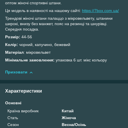
оптом жіночі спортивні штани.
Ця модель в наявності на нашому сайті:
https://7box.com.ua/
Трендові жіночі штани палаццо з мікровельвету, штанини
широкі, внизу без манжет, пояс на резинці та шнурівці.
Середня посадка.
Розмір:
44-56
Колір:
чорний, капучино, бежевий
М
атеріал
: мікровельвет
Мінімальне замовлення:
упаковка
6 шт. мікс кольору
Приховати
Характеристики
Основні
Країна виробник
Китай
Стать
Жіноча
Сезон
Весна/Осінь