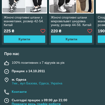
Жіночі спортивні штани з
Жіночі спортивні штани
Спор
манжетами, розмір 42-54.
мікровельвет шнурівка
манж
Китай
унизу, розмір 44-56. Китай
розм
225
220
190
₴
₴
Купити
Купити
Про нас
100% позитивних з 7 відгуків за рік
Працює з 14.10.2011
м. Одеса
7км., вул Базова, Одеса, Україна
Контакти
Сьогодні працює з 09:00 до 21:00
Показати весь графік роботи