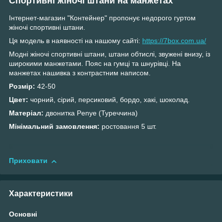
Спортивні жіночі штани на манжетах
Інтернет-магазин "Контейнер" пропонує недорого гуртом
жіночі спортивні штани.
Ця модель в наявності на нашому сайті:
https://7box.com.ua/
Модні жіночі спортивні штани, штани обтислі, звужені внизу, із
широкими манжетами. Пояс на гумці та шнурівці. На
манжетах нашивка з контрастним написом.
Розмір:
42-50
Цвет:
чорний, сірий, персиковий, бордо, хакі, шоколад.
Матеріал:
двонитка Penye (Туреччина)
Мінімальний замовлення:
ростовання
5 шт.
Приховати
Характеристики
Основні