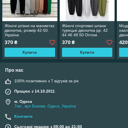
Жіночі штани на манжетах
Жіночі спортивні штани
Модн
двонитка, розмір 42-50.
турецькі двонитка рр. 42
нак
Україна
44 46 48 50 Оптом
двон
42-4
370
370
420
₴
₴
L). 
Купити
Купити
Про нас
100% позитивних з 7 відгуків за рік
Працює з 14.10.2011
м. Одеса
7км., вул Базова, Одеса, Україна
Контакти
Сьогодні працює з 09:00 до 21:00