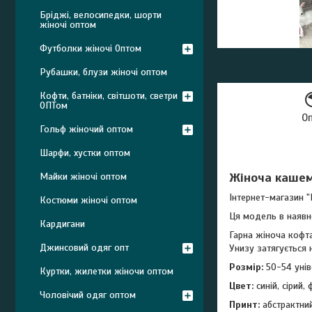
Бріджі, велосипедки, шорти
жіночі оптом
Футболки жіночі Оптом
Рубашки, блузи жіночі оптом
Кофти, батніки, світшоти, светри
ОПТом
О
Гольф жіночий оптом
Шарфи, хустки оптом
Жіноча кашем
Майки жіночі оптом
Інтернет-магазин "
Костюми жіночі оптом
Ця модель в наявн
Кардигани
Гарна жіноча кофта
Джинсовий одяг опт
Унизу затягується
Розмір:
50-54 унів
Куртки, жилетки жіночи оптом
Цвет:
синій, сірий,
Чоловічий одяг оптом
Принт:
абстрактни