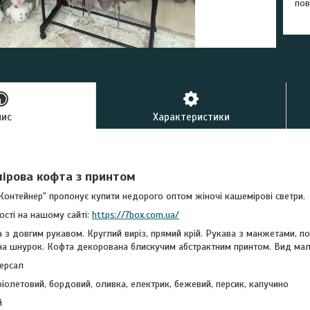
пов
пис
Характеристики
ірова кофта з принтом
Контейнер" пропонує купити недорого оптом жіночі кашемірові светри.
ості на нашому сайті:
https://7box.com.ua/
 з довгим рукавом. Круглий виріз, прямий крій. Рукава з манжетами, п
 на шнурок. Кофта декорована блискучим абстрактним принтом. Вид ма
ерсал
 фіолетовий, бордовий, оливка, електрик, бежевий, персик, капучино
й