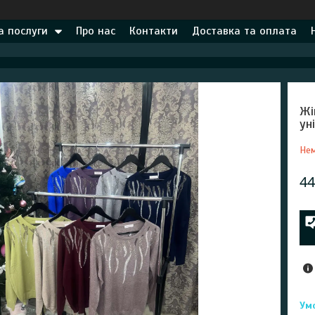
а послуги
Про нас
Контакти
Доставка та оплата
Жі
ун
Нем
44