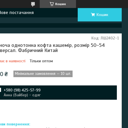
Кошик
Нове постачання
Кошик
Код:
ЛШ2402-1
ноча однотонна кофта кашемір, розмір 50-54
іверсал. Фабричний Китай
ає в наявності
Тільки оптом
0 ₴
Мінімальне замовлення — 10 шт.
+380 (98) 425-57-99
Анна (Вайбер) - одяг