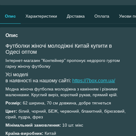
Опис
Характеристики
Доставка
Оплата
Умови п
Опис
Футболки жіночі молодіжні Китай купити в
Одесі оптом
Інтернет-магазин "Контейнер" пропонує недорого гуртом
гарну жіночу футболку
Усі моделі
в наявності на нашому сайті:
https://7box.com.ua/
Модна жіноча футболка молодіжна з камінням і різними
малюнками. Круглий виріз, короткий рукав, прямий крій.
Розмір:
62 ширина, 70 см довжина, добре тягнеться
Цвет:
білий, чорний, БЕЖ, червоний, блакитний, бірюзовий,
сірий, пудра, фрез
Мінімальний замовлення:
10 шт. мікс
Країна-виробник:
Китай