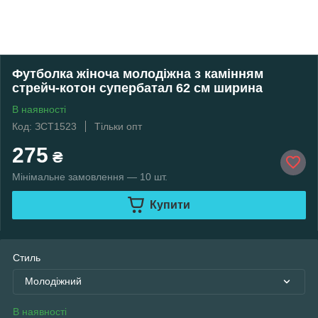
Футболка жіноча молодіжна з камінням
стрейч-котон супербатал 62 см ширина
В наявності
Код: ЗСТ1523
Тільки опт
275
₴
Мінімальне замовлення — 10 шт.
Купити
Стиль
Молодіжний
В наявності