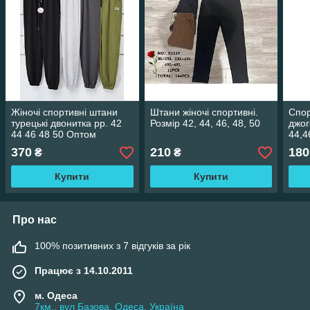
Жіночі спортивні штани
Штани жіночі спортивні.
Спор
турецькі двонитка рр. 42
Розмір 42, 44, 46, 48, 50
джог
44 46 48 50 Оптом
44,4
370
210
180
₴
₴
Купити
Купити
Про нас
100% позитивних з 7 відгуків за рік
Працює з 14.10.2011
м. Одеса
7км., вул Базова, Одеса, Україна