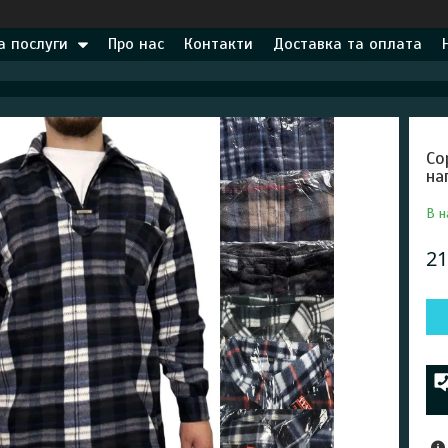
а послуги
Про нас
Контакти
Доставка та оплата
Со
на
В н
21