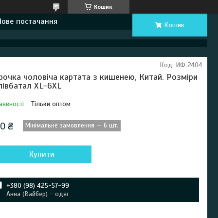
Кошик
Нове постачання
Кошик
Код:
ИФ 2404
рочка чоловіча картата з кишенею, Китай. Розміри
півбатал XL-6XL
аявності
Тільки оптом
0 ₴
Мінімальне замовлення — 6 шт.
Купити
+380 (98) 425-57-99
Анна (Вайбер) - одяг