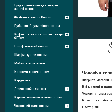
Бріджі, велосипедки, шорти
жіночі оптом
Футболки жіночі Оптом
Рубашки, блузи жіночі оптом
Кофти, батніки, світшоти, светри
ОПТом
Гольф жіночий оптом
О
Шарфи, хустки оптом
Майки жіночі оптом
Костюми жіночі оптом
Чоловіча тепл
Інтернет-магазин "
Кардигани
Всі моделі в ная
Джинсовий одяг опт
Чоловіча тепла сор
Куртки, жилетки жіночи оптом
Розмір: напівбат
Чоловічий одяг оптом
Цвет:
різні