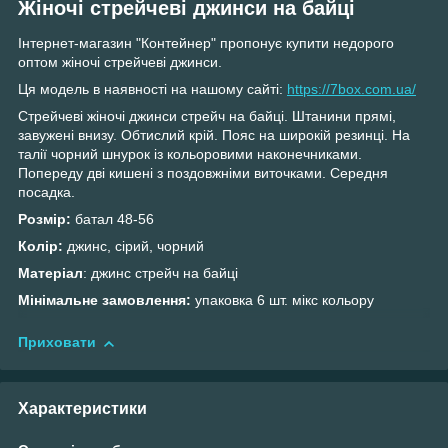
Жіночі стрейчеві джинси на байці
Інтернет-магазин "Контейнер" пропонує купити недорого
оптом жіночі стрейчеві джинси.
Ця модель в наявності на нашому сайті:
https://7box.com.ua/
Стрейчеві жіночі джинси стрейч на байці. Штанини прямі,
завужені внизу. Обтислий крій. Пояс на широкій резинці. На
талії чорний шнурок із кольоровими наконечниками.
Попереду дві кишені з поздовжніми виточками. Середня
посадка.
Розмір:
батал 48-56
Колір:
джинс, сірий, чорний
М
атеріал
: джинс стрейч на байці
Мінімальне замовлення:
упаковка
6 шт. мікс кольору
Приховати
Характеристики