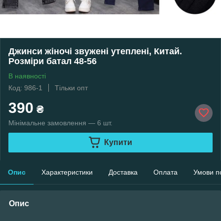
Джинси жіночі звужені утеплені, Китай.
Розміри батал 48-56
В наявності
Код: 986-1
Тільки опт
390
₴
Мінімальне замовлення — 6 шт.
Купити
Опис
Характеристики
Доставка
Оплата
Умови п
Опис