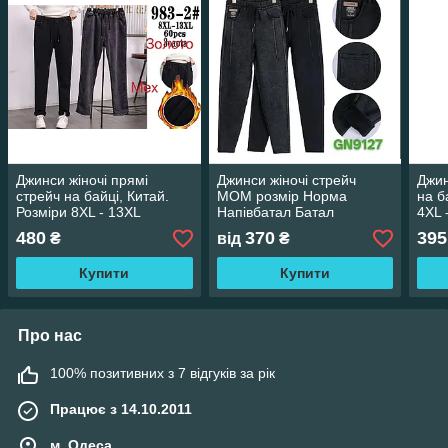
Джинси жіночі прямі
Джинси жіночі стрейч
Джин
стрейч на байці, Китай.
МОМ розмір Норма
на б
Розміри 8XL - 13XL
Напівбатал Батал
4XL 
480
370
395
₴
від
₴
Купити
Купити
Про нас
100% позитивних з 7 відгуків за рік
Працює з 14.10.2011
м. Одеса