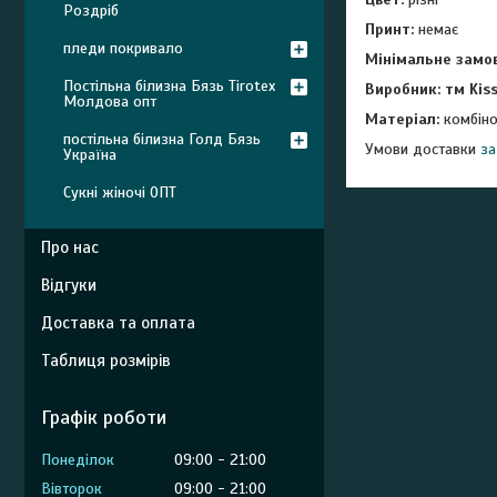
Роздріб
Принт:
немає
пледи покривало
Мінімальне замо
Постільна білизна Бязь Tirotex
Виробник: тм Kis
Молдова опт
Матеріал:
комбін
постільна білизна Голд Бязь
Умови доставки
з
а
Україна
Сукні жіночі ОПТ
Про нас
Відгуки
Доставка та оплата
Таблиця розмірів
Графік роботи
Понеділок
09:00
21:00
Вівторок
09:00
21:00