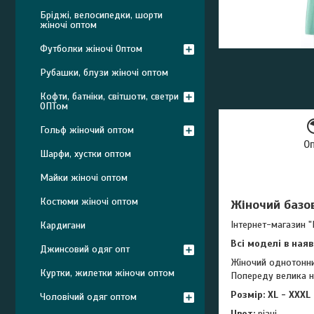
Бріджі, велосипедки, шорти
жіночі оптом
Футболки жіночі Оптом
Рубашки, блузи жіночі оптом
Кофти, батніки, світшоти, светри
ОПТом
Гольф жіночий оптом
О
Шарфи, хустки оптом
Майки жіночі оптом
Костюми жіночі оптом
Жіночий базо
Інтернет-магазин "
Кардигани
Всі моделі в ная
Джинсовий одяг опт
Жіночий однотонний
Куртки, жилетки жіночи оптом
Попереду велика н
Розмір:
XL - XXXL
Чоловічий одяг оптом
Цвет:
різні