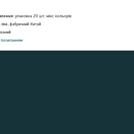
влення:
упаковка 20 шт. мікс кольорів
s me,
фабричний Китай
ований
 посиланням