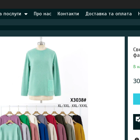
а послуги
Про нас
Контакти
Доставка та оплата
Св
фа
В н
30