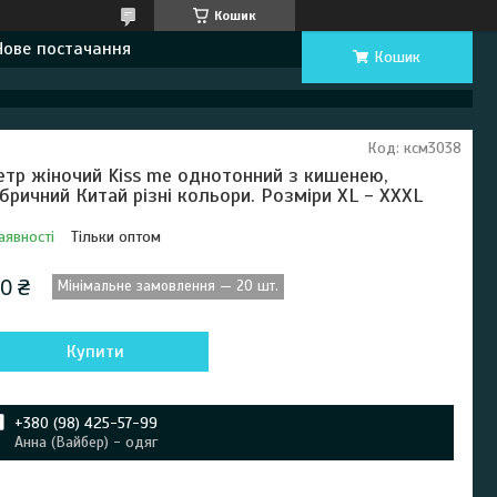
Кошик
Нове постачання
Кошик
Код:
ксм3038
етр жіночий Kiss me однотонний з кишенею,
бричний Китай різні кольори. Розміри XL - XXXL
аявності
Тільки оптом
0 ₴
Мінімальне замовлення — 20 шт.
Купити
+380 (98) 425-57-99
Анна (Вайбер) - одяг