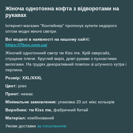
Жіноча однотонна кофта з відворотами на
рукавах
Інтернет-магазин "Контейнер" пропонує купити недорого
оптом модні жіночі светри.
Всі моделі в наявності на нашому сайті:
https://7box.com.ua/
Жіночий однотонний светр тм Kiss me. Крій оверсайз,
спущене плече. Круглий виріз, довгі рукави з пухнастими
вилогами. На грудях декоративний помпон зі штучного хутра і
перлина.
Розмір:
XXL/XXXL
Цвет:
різні
Принт:
немає
Мінімальне замовлення:
упаковка 20 шт. мікс кольорів
Виробник: тм Kiss me,
фабричний Китай
Матеріал:
комбінований
Умови доставки
з
а посиланням