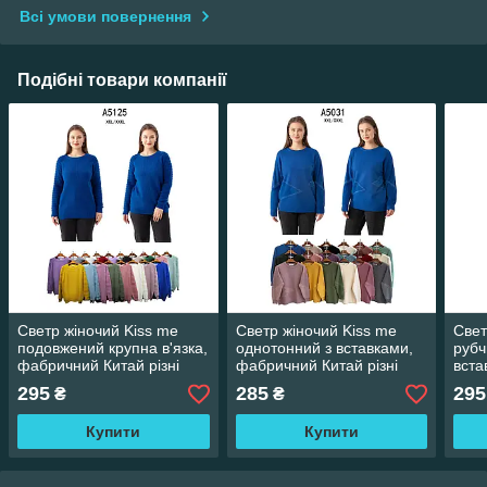
Всі умови повернення
Подібні товари компанії
Светр жіночий Kiss me
Светр жіночий Kiss me
Свет
подовжений крупна в'язка,
однотонний з вставками,
рубч
фабричний Китай різні
фабричний Китай різні
вста
кольори. Розміри
кольори. Розміри
Кита
295
285
295
₴
₴
XXL/XXXL
XXL/XXXL
Розм
Купити
Купити