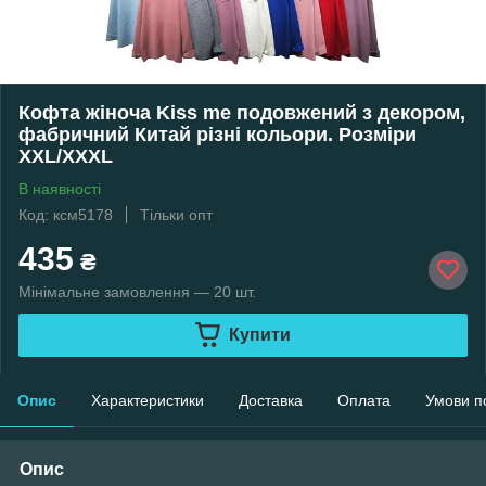
Кофта жіноча Kiss me подовжений з декором,
фабричний Китай різні кольори. Розміри
XXL/XXXL
В наявності
Код: ксм5178
Тільки опт
435
₴
Мінімальне замовлення — 20 шт.
Купити
Опис
Характеристики
Доставка
Оплата
Умови п
Опис