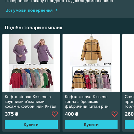
Повернення товару впродовж 14 днів за домовленістю
Всі умови повернення
Подібні товари компанії
Кофта жіноча Kiss me з
Кофта жіноча Kiss me
Свет
крупними в'язаними
тепла з брошкою,
прил
косами, фабричний Китай
фабричний Китай різні
горл
різні кольори. Розміри
кольори. Розміри 2XL/3XL-
різн
375
400
260
₴
₴
2XL/3XL - 3XL/4XL
3XL/4XL
- L/
Купити
Купити