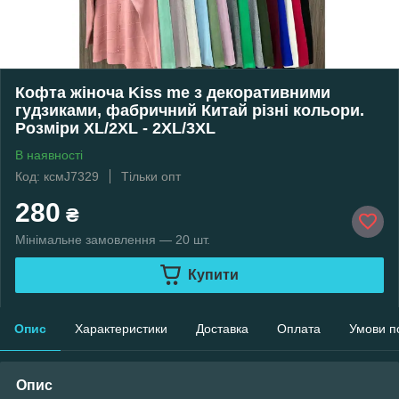
Кофта жіноча Kiss me з декоративними
гудзиками, фабричний Китай різні кольори.
Розміри XL/2XL - 2XL/3XL
В наявності
Код: ксмJ7329
Тільки опт
280
₴
Мінімальне замовлення — 20 шт.
Купити
Опис
Характеристики
Доставка
Оплата
Умови п
Опис