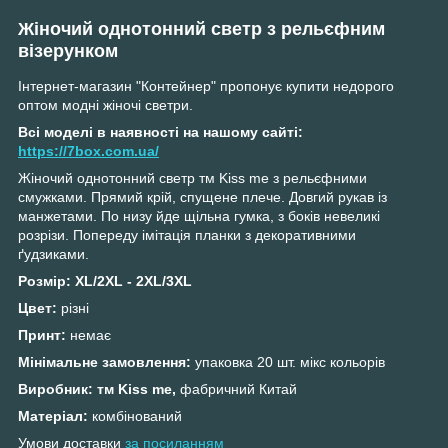
Жіночий однотонний светр з рельєфним
візерунком
Інтернет-магазин "Контейнер" пропонує купити недорого
оптом модні жіночі светри.
Всі моделі в наявності на нашому сайті:
https://7box.com.ua/
Жіночий однотонний светр тм Kiss me з рельєфними
смужками. Прямий крій, спущене плече. Довгий рукав із
манжетами. По низу йде щільна гумка, з боків невеликі
розрізи. Попереду імітація планки з декоративними
ґудзиками.
Розмір:
XL/2XL - 2XL/3XL
Цвет:
різні
Принт:
немає
Мінімальне замовлення:
упаковка 20 шт. мікс кольорів
Виробник: тм Kiss me,
фабричний Китай
Матеріал:
комбінований
Умови доставки
з
а посиланням