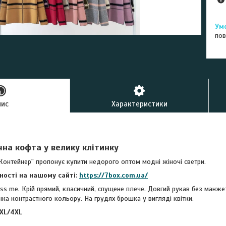
пов
пис
Характеристики
на кофта у велику клітинку
Контейнер" пропонує купити недорого оптом модні жіночі светри.
вності на нашому сайті:
https://7box.com.ua/
ss me. Крій прямий, класичний, спущене плече. Довгий рукав без манжет.
нка контрастного кольору. На грудях брошка у вигляді квітки.
XL/4XL