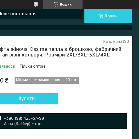
Кошик
Нове постачання
Кошик
Код:
ксм3190
фта жіноча Kiss me тепла з брошкою, фабричний
тай різні кольори. Розміри 2XL/3XL-3XL/4XL
аявності
Тільки оптом
0 ₴
Мінімальне замовлення — 10 шт.
Купити
+380 (98) 425-57-99
Анна (Вайбер) - одяг