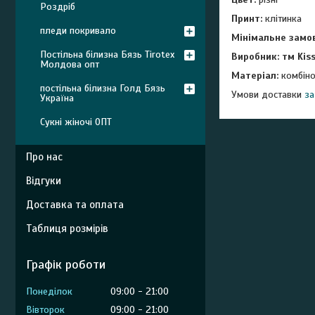
Роздріб
Принт:
клітинка
пледи покривало
Мінімальне замо
Постільна білизна Бязь Tirotex
Виробник: тм Kis
Молдова опт
Матеріал:
комбін
постільна білизна Голд Бязь
Умови доставки
з
а
Україна
Сукні жіночі ОПТ
Про нас
Відгуки
Доставка та оплата
Таблиця розмірів
Графік роботи
Понеділок
09:00
21:00
Вівторок
09:00
21:00