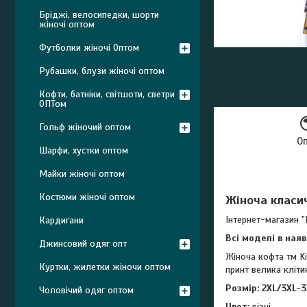
Бріджі, велосипедки, шорти
жіночі оптом
Футболки жіночі Оптом
Рубашки, блузи жіночі оптом
Кофти, батніки, світшоти, светри
ОПТом
Гольф жіночий оптом
О
Шарфи, хустки оптом
Майки жіночі оптом
Костюми жіночі оптом
Жіноча класич
Інтернет-магазин "
Кардигани
Всі моделі в ная
Джинсовий одяг опт
Жіноча кофта тм Ki
Куртки, жилетки жіночи оптом
принт велика кліти
Розмір:
2XL/3XL-3
Чоловічий одяг оптом
Цвет:
різні