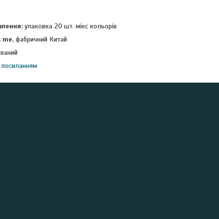
влення:
упаковка 20 шт. мікс кольорів
s me,
фабричний Китай
ований
 посиланням