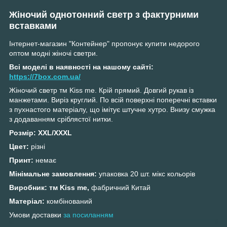
Жіночий однотонний светр з фактурними
вставками
Інтернет-магазин "Контейнер" пропонує купити недорого
оптом модні жіночі светри.
Всі моделі в наявності на нашому сайті:
https://7box.com.ua/
Жіночий светр тм Kiss me. Крій прямий. Довгий рукав із
манжетами. Виріз круглий. По всій поверхні поперечні вставки
з пухнастого матеріалу, що імітує штучне хутро. Внизу смужка
з додаванням сріблястої нитки.
Розмір:
XXL/XXXL
Цвет:
різні
Принт:
немає
Мінімальне замовлення:
упаковка 20 шт. мікс кольорів
Виробник: тм Kiss me,
фабричний Китай
Матеріал:
комбінований
Умови доставки
з
а посиланням