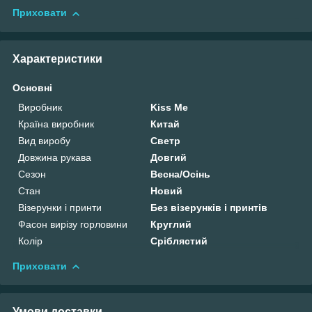
Приховати
Характеристики
Основні
Виробник
Kiss Me
Країна виробник
Китай
Вид виробу
Светр
Довжина рукава
Довгий
Сезон
Весна/Осінь
Стан
Новий
Візерунки і принти
Без візерунків і принтів
Фасон вирізу горловини
Круглий
Колір
Сріблястий
Приховати
Умови доставки