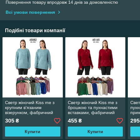
Повернення товару впродовж 14 днів за домовленістю
Всі умови повернення
Подібні товари компанії
Светр жіночий Kiss me з
Светр жіночий Kiss me з
Свет
крупним в'язаним
брошкою та пухнастими
пухн
візерунком, фабричний
вставками, фабричний
при
Китай різні кольори.
Китай різні кольори.
Кита
305
455
295
₴
₴
Розміри XXL/XXXL
Розміри XXL/XXXL
Розм
Купити
Купити