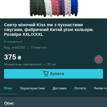
Светр жіночий Kiss me з пухнастими
смугами, фабричний Китай різні кольори.
Розміри XXL/XXXL
В наявності
Код: ксм5150
Тільки опт
375
₴
Мінімальне замовлення — 20 шт.
Купити
Опис
Характеристики
Доставка
Оплата
Умови п
Опис