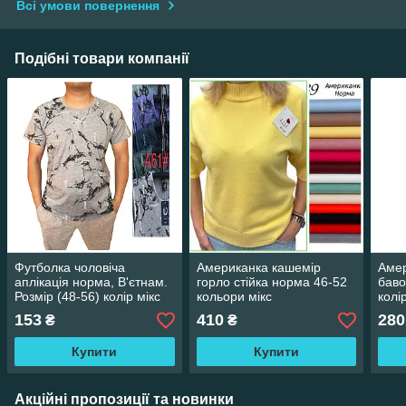
Всі умови повернення
Подібні товари компанії
Футболка чоловіча
Американка кашемір
Амер
аплікація норма, В'єтнам.
горло стійка норма 46-52
баво
Розмір (48-56) колір мікс
кольори мікс
колі
153
410
280
₴
₴
Купити
Купити
Акційні пропозиції та новинки