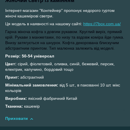
Жіночий светр із камінням
Інтернет-магазин "Контейнер" пропонує недорого гуртом
жіночі кашемірові светри.
Ця модель в наявності на нашому сайті:
https://7box.com.ua/
Гарна жіноча кофта з довгим рукавом. Круглий виріз, прямий
крій. Рукави з манжетами, по низу та вздовж коміра йде гумка.
Внизу затягується на шнурок. Кофта декорована блискучим
абстрактним принтом. Тип малюнка залежить від моделі.
Розмір: 50-54 універсал
Цвет:
сірий, фіолетовий, оливка, синій, бежевий, персик,
електрик, капучино, бордовий тощо
Принт:
абстрактний
Мінімальний замовлення:
від 5 шт., в пакованні 10 шт. мікс
кольорів
Виробник:
якісний фабричний Китай
Тканина:
кашемір
Приховати