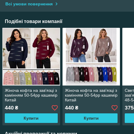
Всі умови повернення
Подібні товари компанії
Жіноча кофта на зав'язці з
Жіноча кофта на зав'язці з
Свет
камінням 50-54рр кашемір
камінням 50-54рр кашемір
зав'
Китай
Китай
48-5
440
440
375
₴
₴
Купити
Купити
Акційні пропозиції та новинки