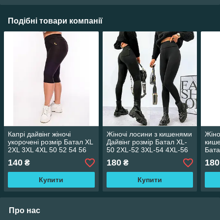
Подібні товари компанії
Капрі дайвінг жіночі
Жіночі лосини з кишенями
Жіно
укорочені розмір Батал XL
Дайвінг розмір Батал XL-
кише
2XL 3XL 4XL 50 52 54 56
50 2XL-52 3XL-54 4XL-56
Бата
чорні обтислі OSM ціна
чорні
54 4
140
180
180
₴
₴
гуртом
Купити
Купити
Про нас