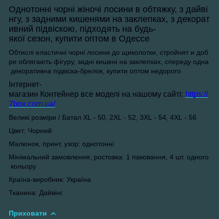
Однотонні чорні жіночі лосини в обтяжку, з дайві
нгу, з задними кишенями на заклепках, з декорат
ивний підвіскою, підходять на будь-
якої сезон, купити оптом в Одессе
Обтислі еластичні чорні лосини до щиколотки, стройнят и доб
ре облягають фігуру, задні кишені на заклепках, спереду одна
декоративна підвіска-брелок, купити оптом недорого
Інтернет-
магазин Контейнер все моделі на нашому сайті:
https://
7box.com.ua/
Великі розміри / Батал XL - 50, 2XL - 52, 3XL - 54, 4XL - 56
Цвет: Чорний
Малюнок, принт, узор: однотонні
Мінімальний замовлення, ростовка: 1 паковання, 4 шт. одного
кольору
Країна-виробник: Україна
Тканина: Дайвінг.
Приховати