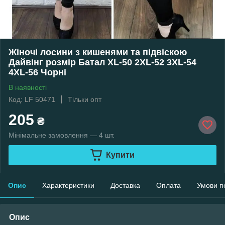
Жіночі лосини з кишенями та підвіскою
Дайвінг розмір Батал XL-50 2XL-52 3XL-54
4XL-56 Чорні
В наявності
Код: LF 50471
Тільки опт
205
₴
Мінімальне замовлення — 4 шт.
Купити
Опис
Характеристики
Доставка
Оплата
Умови п
Опис