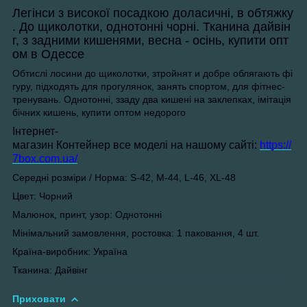
Легінси з високої посадкою
до
ласичні
,
в обтяжку
.
Д
о щиколотки, однотонні
чорні
. Тканина дайвін
г,
з задними кишенями
, весна - осінь, купити опт
ом в Одессе
Обтислі лосини до щиколотки
, з
тройнят и добре облягають фі
гуру, підходять для прогулянок, занять спортом, для фітнес-
тренувань. Однотонні,
ззаду два кишені на заклепках
,
імітація
бічних кишень,
купити оптом недорого
Інтернет-
магазин Контейнер все моделі на нашому сайті:
https://
7box.com.ua/
Середні розміри / Норма: S-42
,
M-44
,
L-46
,
XL-48
Цвет: Чорний
Малюнок, принт, узор: Однотонні
Мінімальний замовлення, ростовка: 1 паковання,
4
шт.
Країна-виробник:
Україна
Тканина: Дайвінг
Приховати