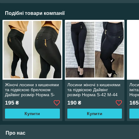
Подібні товари компанії
Жіночі лосини з кишенями
Лосини жіночі з кишенями
Лоси
та підвіскою брелоком
та підвіскою Дайвінг
іміт
Дайвінг розмір Норма S-
розмір Норма S-42 M-44
Норм
42 M-44 L-46 XL-48 Чорні
L-46 XL-48 Чорні
48 ч
195
190
165
₴
₴
опт
Купити
Купити
Про нас