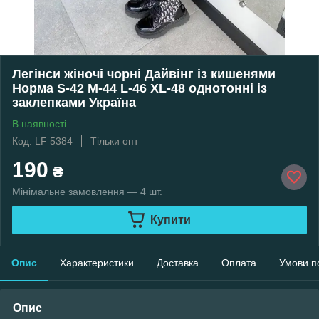
Легінси жіночі чорні Дайвінг із кишенями
Норма S-42 M-44 L-46 XL-48 однотонні із
заклепками Україна
В наявності
Код: LF 5384
Тільки опт
190
₴
Мінімальне замовлення — 4 шт.
Купити
Опис
Характеристики
Доставка
Оплата
Умови п
Опис