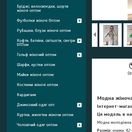
Бріджі, велосипедки, шорти
жіночі оптом
Футболки жіночі Оптом
Рубашки, блузи жіночі оптом
Кофти, батніки, світшоти, светри
ОПТом
Гольф жіночий оптом
Шарфи, хустки оптом
О
Майки жіночі оптом
Костюми жіночі оптом
Кардигани
Модна жіноча 
Джинсовий одяг опт
Інтернет-магаз
Ця модель в на
Куртки, жилетки жіночи оптом
Модна молодіжна жі
Чоловічий одяг оптом
Розмір:
норма: 42-