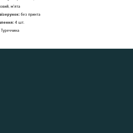
овий, м'ята
візерунок:
без принта
влення:
4 шт.
Туреччина