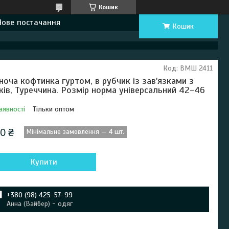
Кошик
Нове постачання
Кошик
Код:
ВМШ 2411
ноча кофтинка гуртом, в рубчик із зав'язками з
ків, Туреччина. Розмір норма універсальний 42-46
аявності
Тільки оптом
0 ₴
Мінімальне замовлення — 4 шт.
Купити
+380 (98) 425-57-99
Анна (Вайбер) - одяг