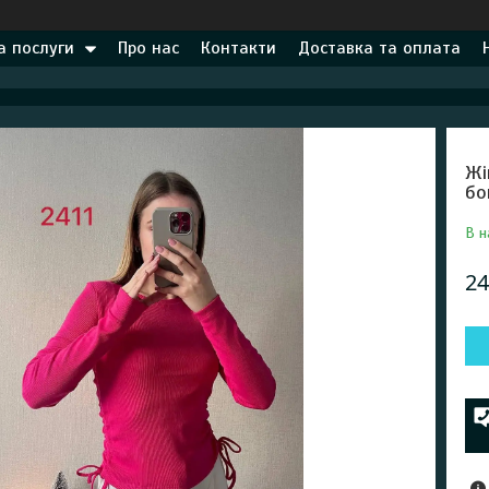
а послуги
Про нас
Контакти
Доставка та оплата
Жі
бо
В н
24