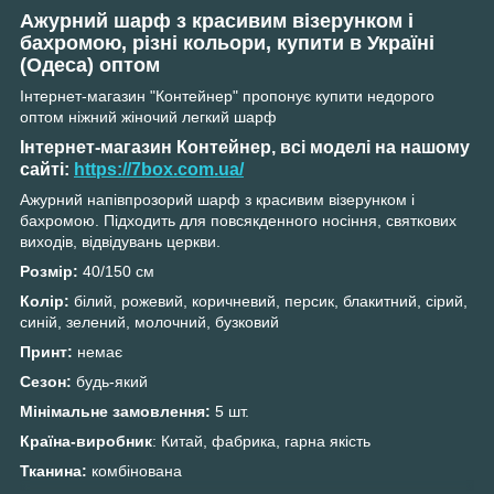
Ажурний шарф з красивим візерунком і
бахромою, різні кольори, купити в Україні
(Одеса) оптом
Інтернет-магазин "Контейнер" пропонує купити недорого
оптом ніжний жіночий легкий шарф
Інтернет-магазин Контейнер, всі моделі на нашому
сайті:
https://7box.com.ua/
Ажурний напівпрозорий шарф з красивим візерунком і
бахромою. Підходить для повсякденного носіння, святкових
виходів, відвідувань церкви.
Розмір:
40/150 см
Колір:
білий, рожевий, коричневий, персик, блакитний, сірий,
синій, зелений, молочний, бузковий
Принт:
немає
Сезон:
будь-який
Мінімальне замовлення:
5 шт.
Країна-виробник
: Китай, фабрика, гарна якість
Тканина:
комбінована