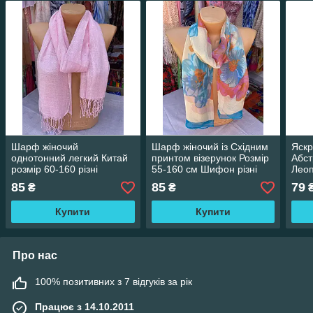
Шарф жіночий
Шарф жіночий із Східним
Яскр
однотонний легкий Китай
принтом візерунок Розмір
Абст
розмір 60-160 різні
55-160 см Шифон різні
Лео
кольори ціна гуртом
кольори ціна гуртом
жіно
85
85
79
₴
₴
Шифо
гурт
Купити
Купити
Про нас
100% позитивних з 7 відгуків за рік
Працює з 14.10.2011