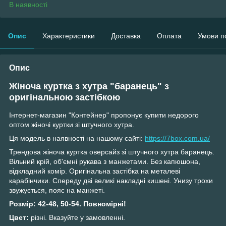
В наявності
Опис
Характеристики
Доставка
Оплата
Умови п
Опис
Жіноча куртка з хутра "баранець" з
оригінальною застібкою
Інтернет-магазин "Контейнер" пропонує купити недорого
оптом жіночі куртки зі штучного хутра.
Ця модель в наявності на нашому сайті:
https://7box.com.ua/
Трендова жіноча куртка оверсайз зі штучного хутра баранець.
Вільний крій, об'ємні рукава з манжетами. Без капюшона,
відкладний комір. Оригінальна застібка на металеві
карабінчики. Спереду дві великі накладні кишені. Унизу трохи
звужується, пояс на манжеті.
Розмір:
42-48, 50-54. Повномірні!
Цвет:
різні. Вказуйте у замовленні.