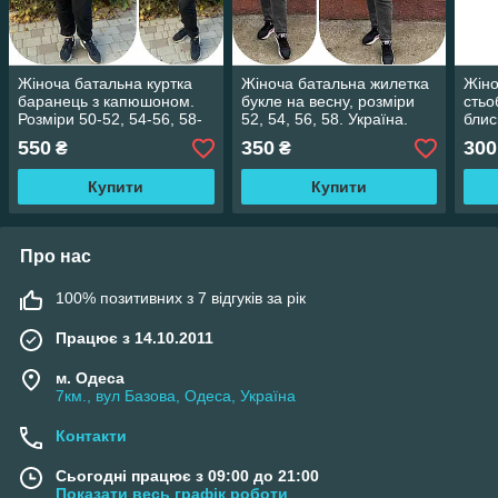
Жіноча батальна куртка
Жіноча батальна жилетка
Жіно
баранець з капюшоном.
букле на весну, розміри
стьо
Розміри 50-52, 54-56, 58-
52, 54, 56, 58. Україна.
блис
60, Україна. Колір
Колір вказуйте в
48, 
550
350
300
₴
₴
вказуйте в замовленні
замовленні
вказ
Купити
Купити
Про нас
100% позитивних з 7 відгуків за рік
Працює з 14.10.2011
м. Одеса
7км., вул Базова, Одеса, Україна
Контакти
Сьогодні працює з 09:00 до 21:00
Показати весь графік роботи