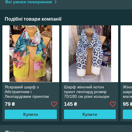
Всі умови повернення
Подібні товари компанії
Яскравий шарф з
Шарф жіночий котон
Жін
Абстрактним і
принт леопард розмір
шарф
Леопардовим принтом
70/180 см різні кольори
малю
жіночий Розмір 50-150 см
ціна гуртом
см ц
79
145
95
₴
₴
Шифон різні кольори ціна
гуртом
Купити
Купити