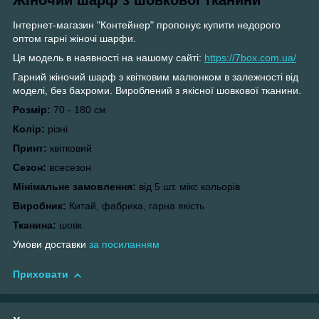
Інтернет-магазин "Контейнер" пропонує купити недорого
оптом гарні жіночі шарфи.
Ця модель в наявності на нашому сайті:
https://7box.com.ua/
Гарний жіночий шарф з квітковим малюнком в залежності від
моделі, без бахроми. Вироблений з якісної шовкової тканини.
Розмір:
70 - 180 см
Колір:
різні
Принт:
квітковий
Сезон:
всесезон
Мінімальне замовлення:
від 5 шт. мікс кольорів
Виробник:
Китай, фабрика, гарна якість
Тканина:
шовк
Умови доставки
з
а посиланням
Приховати