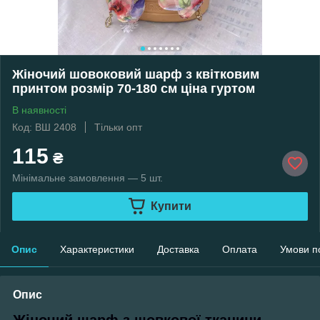
Жіночий шовоковий шарф з квітковим
принтом розмір 70-180 см ціна гуртом
В наявності
Код: ВШ 2408
Тільки опт
115
₴
Мінімальне замовлення — 5 шт.
Купити
Опис
Характеристики
Доставка
Оплата
Умови п
Опис
Жіночий шарф з шовкової тканини