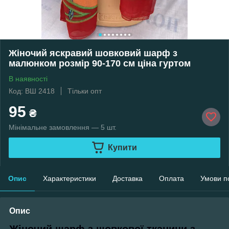
Жіночий яскравий шовковий шарф з
малюнком розмір 90-170 см ціна гуртом
В наявності
Код: ВШ 2418
Тільки опт
95
₴
Мінімальне замовлення — 5 шт.
Купити
Опис
Характеристики
Доставка
Оплата
Умови п
Опис
Жіночий шарф з шовкової тканини з