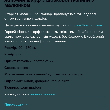
малюнком
Інтернет-магазин "Контейнер" пропонує купити недорого
оптом гарні жіночі шарфи.
Ця модель в наявності на нашому сайті:
https://7box.com.ua/
Гарний жіночий шарф з яскравим квітковим або абстрактним
малюнком в залежності від моделі, без бахроми. Вироблений
з якісної шовкової шифонової тканини.
Розмір:
90 - 170 см
Колір:
різні
Принт:
квітковий, абстрактний
Сезон:
всесезон
Мінімальне замовлення:
від 5 шт. мікс кольорів
Виробник:
Китай, фабрика, гарна якість
Тканина:
шовк шифон
Умови доставки
з
а посиланням
Приховати