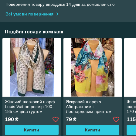
Повернення товару впродовж 14 днів за домовленістю
Всі умови повернення
Подібні товари компанії
Жіночий шовковий шарф
Яскравий шарф з
Жіно
Louis Vuitton розмір 100-
Абстрактним і
шарф
185 см ціна гуртом
Леопардовим принтом
170 
жіночий Розмір 50-150 см
190
79
115
₴
₴
Шифон різні кольори ціна
гуртом
Купити
Купити