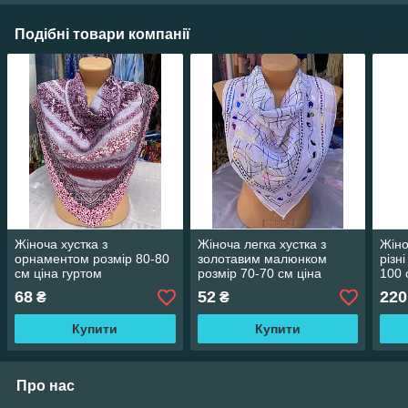
Подібні товари компанії
Жіноча хустка з
Жіноча легка хустка з
Жіно
орнаментом розмір 80-80
золотавим малюнком
різн
см ціна гуртом
розмір 70-70 см ціна
100 
гуртом
68
52
220
₴
₴
Купити
Купити
Про нас