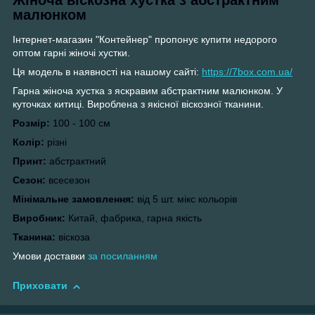
малюнком
Інтернет-магазин "Контейнер" пропонує купити недорого
оптом гарні жіночі хустки.
Ця модель в наявності на нашому сайті:
https://7box.com.ua/
Гарна жіноча хустка з яскравим абстрактним малюнком
. У
куточках китиці. Вироблена з якісної віскозної тканини.
Розмір:
100 - 100 см
Колір:
різні
Принт:
абстрактний
Сезон:
всесезон
Мінімальне замовлення:
від 5 шт. мікс кольорів
Виробник:
Китай, фабрика, гарна якість
Тканина:
віскоза
Умови доставки
з
а посиланням
Приховати