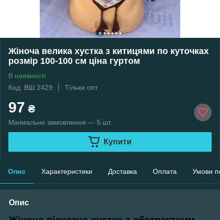
Жіноча велика хустка з китицями по куточках
розмір 100-100 см ціна гуртом
В наявності
Код: ВШ 2429
Тільки опт
97
₴
Мінімальне замовлення — 5 шт.
Купити
Опис
Характеристики
Доставка
Оплата
Умови п
Опис
Жіноча віскозна хустка з абстрактним