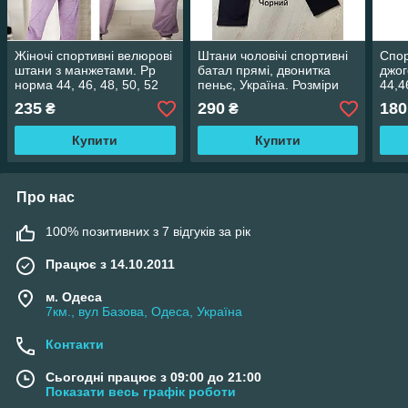
Жіночі спортивні велюрові
Штани чоловічі спортивні
Спор
штани з манжетами. Рр
батал прямі, двонитка
джог
норма 44, 46, 48, 50, 52
пеньє, Україна. Розміри
44,4
Україна. Колір вказуйте в
56-64
235
290
180
₴
₴
замовленні
Купити
Купити
Про нас
100% позитивних з 7 відгуків за рік
Працює з 14.10.2011
м. Одеса
7км., вул Базова, Одеса, Україна
Контакти
Сьогодні працює з 09:00 до 21:00
Показати весь графік роботи