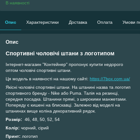
В наявності
Опис
Характеристики
Доставка
Оплата
Умови п
Опис
Спортивні
чоловічі штани з логотипом
Інтернет-магазин "Контейнер" пропонує купити недорого
оптом чоловічі спортивні штани.
Ця модель в наявності на нашому сайті:
https://7box.com.ua/
Якісні чоловічі спортивні штани. На штанині назва та логотип
спортивного бренду - Nike або Puma. Талія на резинці,
середня посадка. Штанини прямі, з широкими манжетами.
Попереду є кишені на блискавці. Залежно від моделі на
штанинах вище коліна декоративний рядок.
Розмір:
46, 48, 50, 52, 54
Колір:
чорний, сірий
Принт:
логотип