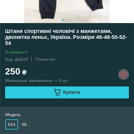
Штани спортивні чоловічі з манжетами,
двонитка пеньє, Україна. Розміри 46-48-50-52-
54
В наявності
Код: фиК14
Тільки опт
250
₴
Мінімальне замовлення — 5 шт.
Купити
Мoдель
К14
К6