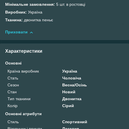
Мінімальне замовлення:
5 шт. в ростовці
Виробник:
Україна
Тканина:
двонитка пеньє
Приховати
Характеристики
Основні
Країна виробник
Україна
Стать
Чоловіча
Сезон
Весна/Осінь
Стан
Новий
Тип тканини
Двонитка
Колір
Сірий
Основні атрибути
Стиль
Спортивний
Візерунки і принти
Логотип