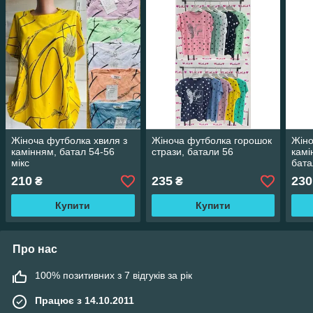
Жіноча футболка хвиля з
Жіноча футболка горошок
Жіно
камінням, батал 54-56
стрази, батали 56
камі
мікс
бата
мікс
210
235
230
₴
₴
Купити
Купити
Про нас
100% позитивних з 7 відгуків за рік
Працює з 14.10.2011