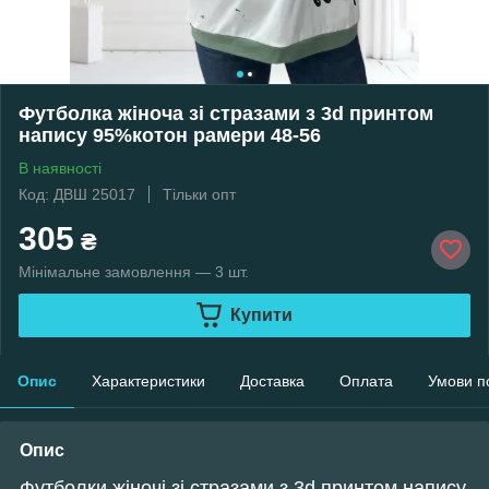
Футболка жіноча зі стразами з 3d принтом
напису 95%котон рамери 48-56
В наявності
Код: ДВШ 25017
Тільки опт
305
₴
Мінімальне замовлення — 3 шт.
Купити
Опис
Характеристики
Доставка
Оплата
Умови п
Опис
Футболки жіночі зі стразами з 3d принтом напису