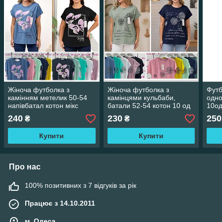
Жіноча футболка з
Жіноча футболка з
Футб
камінням метелик 50-54
камінцями кульбаби,
одно
напівбатал котон мікс
батали 52-54 котон 10 од
10од
10од
мікс
240
230
250
₴
₴
Купити
Купити
Про нас
100% позитивних з 7 відгуків за рік
Працює з 14.10.2011
м. Одеса