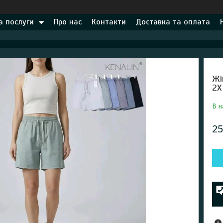
а послуги
Про нас
Контакти
Доставка та оплата
Жі
2X
В н
25