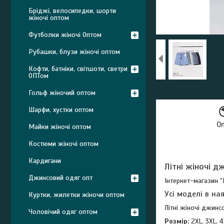
Бріджі, велосипедки, шорти
жіночі оптом
Футболки жіночі Оптом
Рубашки, блузи жіночі оптом
Кофти, батніки, світшоти, светри
ОПТом
Гольф жіночий оптом
Шарфи, хустки оптом
О
Майки жіночі оптом
Костюми жіночі оптом
Кардигани
Літні жіночі д
Джинсовий одяг опт
Інтернет-магазин "
Усі моделі в на
Куртки, жилетки жіночи оптом
Літні жіночі джинсо
Чоловічий одяг оптом
Розмір:
2XL, 3XL, 4