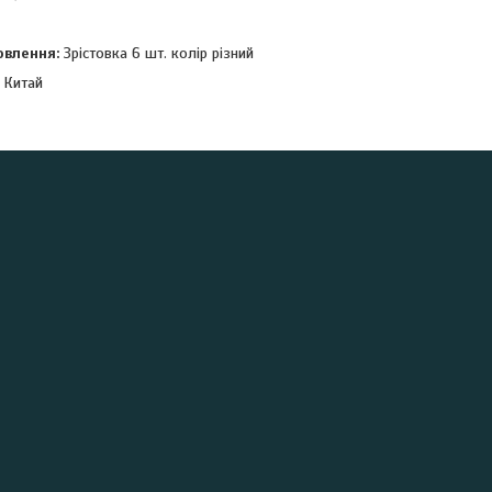
овлення:
Зрістовка 6 шт. колір різний
:
Китай