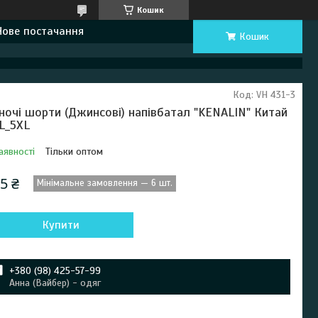
Кошик
Нове постачання
Кошик
Код:
VH 431-3
ночі шорти (Джинсові) напівбатал "KENALIN" Китай
L_5XL
аявності
Тільки оптом
5 ₴
Мінімальне замовлення — 6 шт.
Купити
+380 (98) 425-57-99
Анна (Вайбер) - одяг