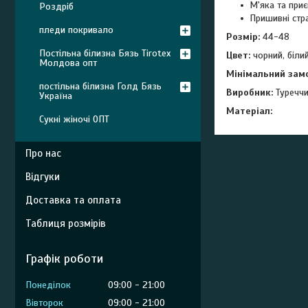
М'яка та приє
Роздріб
Пришивні стр
пледи покривало
Розмір:
44-48
Постільна білизна Бязь Tirotex
Цвет:
чорний, біли
Молдова опт
Мінімальний зам
постільна білизна Голд Бязь
Виробник:
Туречч
Україна
Матеріал:
Сукні жіночі ОПТ
Про нас
Відгуки
Доставка та оплата
Таблиця розмірів
Графік роботи
Понеділок
09:00
21:00
Вівторок
09:00
21:00