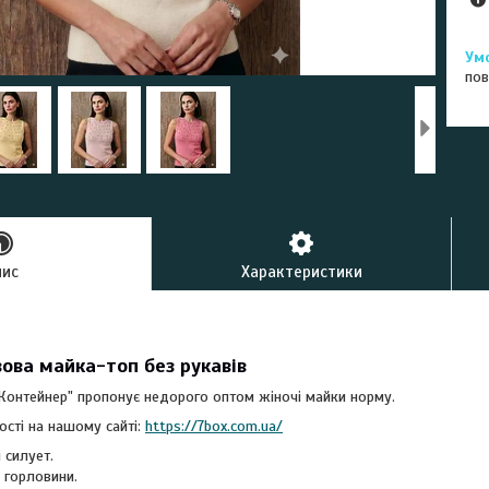
пов
пис
Характеристики
ова майка-топ без рукавів
"Контейнер" пропонує недорого оптом жіночі майки норму.
ості на нашому сайті:
https://7box.com.ua/
 силует.
 горловини.