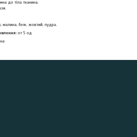
мна до тіла тканина.
ази.
й, малина, беж, жовтий, пудра.
овлення:
от 5 од
ина