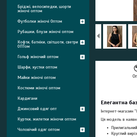
Бріджі, велосипедки, шорти
жіночі оптом
Футболки жіночі Оптом
Рубашки, блузи жіночі оптом
Кофти, батніки, світшоти, светри
ОПТом
Гольф жіночий оптом
Шарфи, хустки оптом
О
Майки жіночі оптом
Костюми жіночі оптом
Кардигани
Елегантна баз
Джинсовий одяг опт
Інтернет-магазин 
Куртки, жилетки жіночи оптом
Ця модель в наявн
Прилигальний
Чоловічий одяг оптом
Круглий виріз