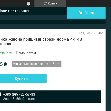
Кошик
Нове постачання
Кошик
Код:
ИГР 25302
йка жіноча пришивні стрази норма 44 48
реччина
аявності
Тільки оптом
5 ₴
Мінімальне замовлення — 5 шт.
Купити
+380 (98) 425-57-99
Анна (Вайбер) - одяг