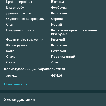
Країна виробник
В'єтнам
Вид виробу
Футболка
Довжина рукава
Короткий
Оздоблення та прикраси
Стрази
Стан
Новий
Візерунки і принти
Квітковий принт і рослинні
візерунки
Фасон вирізу горловини
Круглий
Фасон рукава
Короткий
Колір
Рожевий
Стиль
Повсякденний
Сезон
Літо
Користувальницькі характеристики
артикул
ФИ416
Приховати
Умови доставки