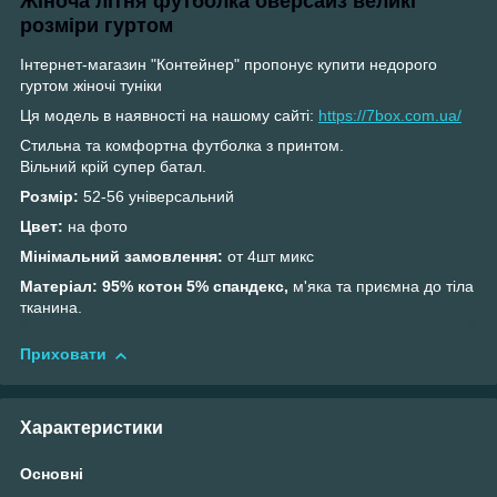
Жіноча літня футболка оверсайз великі
розміри гуртом
Інтернет-магазин "Контейнер" пропонує купити недорого
гуртом жіночі туніки
Ця модель в наявності на нашому сайті:
https://7box.com.ua/
Стильна та комфортна футболка з принтом.
Вільний крій супер батал.
Розмір:
52-56 універсальний
Цвет:
на фото
Мінімальний замовлення:
от 4шт микс
Матеріал: 95% котон 5% спандекс,
м'яка та приємна до тіла
тканина.
Приховати
Характеристики
Основні