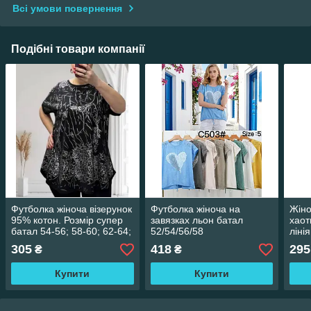
Всі умови повернення
Подібні товари компанії
Футболка жіноча візерунок
Футболка жіноча на
Жіно
95% котон. Розмір супер
завязках льон батал
хаот
батал 54-56; 58-60; 62-64;
52/54/56/58
ліні
бата
305
418
295
₴
₴
(54/
Купити
Купити