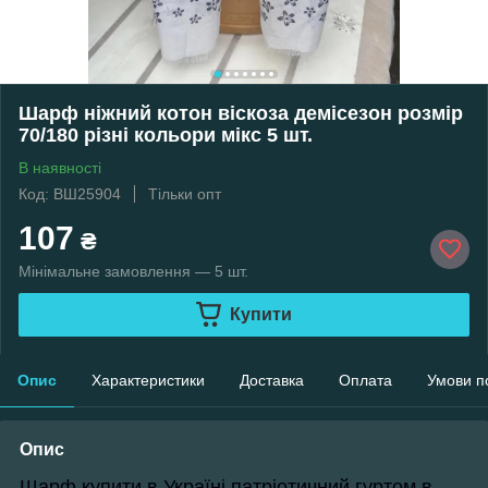
Шарф ніжний котон віскоза демісезон розмір
70/180 різні кольори мікс 5 шт.
В наявності
Код: ВШ25904
Тільки опт
107
₴
Мінімальне замовлення — 5 шт.
Купити
Опис
Характеристики
Доставка
Оплата
Умови п
Опис
Шарф купити в Україні патріотичний гуртом в