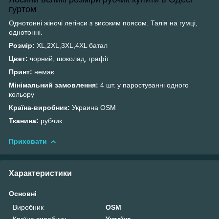
гуртом
Однотонні жіночі легінси з високим поясом. Талія на гумці,
однотонні.
Розмір:
XL,2XL,3XL,4XL батал
Цвет:
чорний, шоколад, графіт
Принт:
немає
Мінімальний замовлення:
4 шт. у паростуванні одного
кольору
Країна-виробник:
Украина OSM
Тканина:
рубчик
Приховати
Характеристики
Основні
Виробник
OSM
Країна виробник
Україна