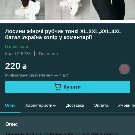
Лосини жіночі рубчик тонкі XL,2XL,3XL,4XL
батал Україна колір у коментарії
В наявності
Код: LF 5225
Тільки опт
220
₴
Мінімальне замовлення — 4 шт.
Купити
Опис
Характеристики
Доставка
Оплата
Умови п
Опис
Лосини великі розміри рубчик
купити в Одесі