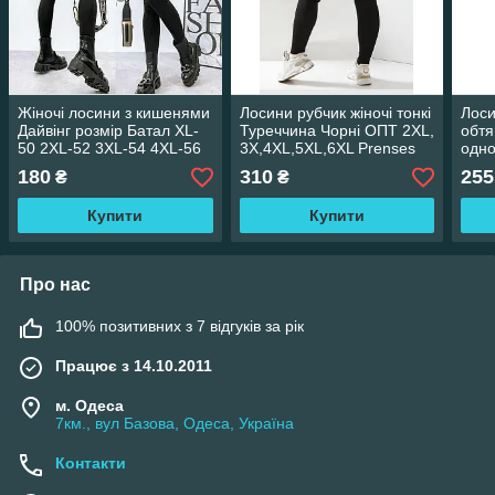
Жіночі лосини з кишенями
Лосини рубчик жіночі тонкі
Лоси
Дайвінг розмір Батал XL-
Туреччина Чорні ОПТ 2XL,
обтя
50 2XL-52 3XL-54 4XL-56
3X,4XL,5XL,6XL Prenses
одно
чорні
колі
180
310
255
₴
₴
Купити
Купити
Про нас
100% позитивних з 7 відгуків за рік
Працює з 14.10.2011
м. Одеса
7км., вул Базова, Одеса, Україна
Контакти