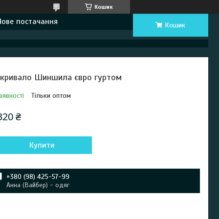
Кошик
Нове постачання
Кошик
кривало Шиншила євро гуртом
аявності
Тільки оптом
320 ₴
Купити
+380 (98) 425-57-99
Анна (Вайбер) - одяг