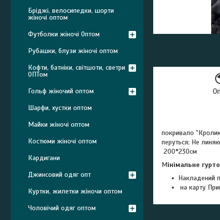
Бріджі, велосипедки, шорти
жіночі оптом
Футболки жіночі Оптом
Рубашки, блузи жіночі оптом
Кофти, батніки, світшоти, светри
ОПТом
Гольф жіночий оптом
О
Шарфи, хустки оптом
Майки жіночі оптом
покривало "Кролик 
Костюми жіночі оптом
перуться; Не линя
200*230см
Кардигани
М
інімальне гурт
Джинсовий одяг опт
Накладений п
на карту При
Куртки, жилетки жіночи оптом
Чоловічий одяг оптом