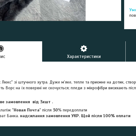
пов
пис
Характеристики
Люкс" зі штучного хутра. Дуже м'яке, тепле та приємне на дотик, ство
ють Ворс на їх поверхні не скочується; пледи з мікрофібри висихають 
ове замовлення від 3хшт .
латіж "
Новая Почта
" після
30
% передоплати
ват Банка.
надсилання замовлення УКР. Щой після 100% оплати