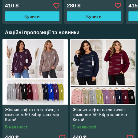
410
280
415
₴
₴
Купити
Купити
Акційні пропозиції та новинки
Жіноча кофта на зав'язці з
Жіноча кофта на зав'язці з
камінням 50-54рр кашемір
камінням 50-54рр кашемір
Китай
Китай
В наявності
В наявності
440
440
₴
₴