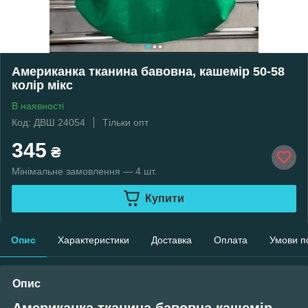
Американка тканина бавовна, кашемір 50-58
колір мікс
В наявності
Код: ДВШ 24054
Тільки опт
345
₴
Мінімальне замовлення — 4 шт.
Купити
Опис
Характеристики
Доставка
Оплата
Умови п
Опис
Американка тканина бавовна кашемір